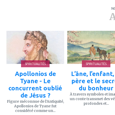
N
A
ajouter
ajouter
à
à
mes
mes
favoris
favoris
SPIRITUALITÉS
SPIRITUALITÉS
Apollonios de
L’âne, l’enfant,
Tyane - Le
père et le sec
concurrent oublié
du bonheur
de Jésus ?
À travers symboles et im
un conte transmet des vé
Figure méconnue de l’Antiquité,
profondes et...
Apollonios de Tyane fut
considéré comme un...