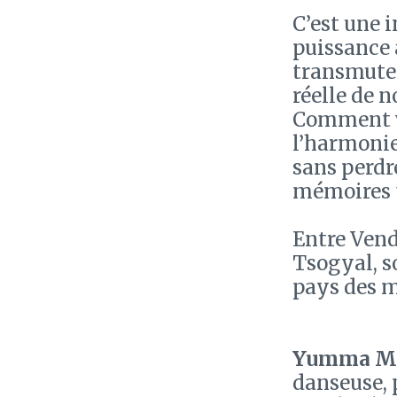
C’est une 
puissance 
transmuter
réelle de 
Comment vi
l’harmonie
sans perdr
mémoires 
Entre Vend
Tsogyal, s
pays des m
Yumma M
danseuse, p