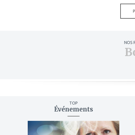
NOS 
B
TOP
Événements
ajouter
à
mes
favoris