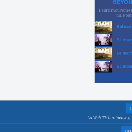
BEYOND
Leurs mouvements
nu. Pourt
Bâtisse
Science
La mach
Science
La Web TV lumineuse qui f
INE