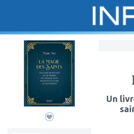
Bo
Un liv
sai