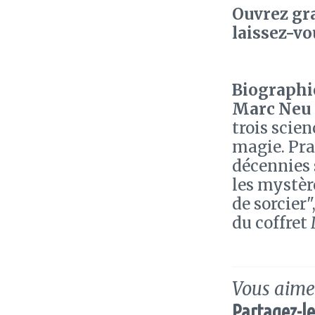
Ouvrez gr
laissez-vo
Biographie
Marc Neu
trois scien
magie. Pra
décennies s
les mystère
de sorcier"
du coffret
Vous aimez
Partagez-le