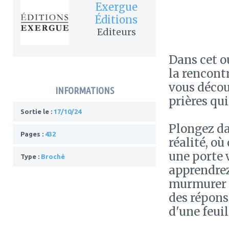
Exergue
Éditions
Editeurs
Dans cet 
la rencont
vous découv
INFORMATIONS
prières qui
Sortie le :
17/10/24
Plongez da
Pages :
432
réalité, où
une porte 
Type :
Broché
apprendrez
murmurer d
des répons
d'une feuil