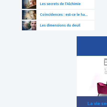
Les secrets de l'Alchimie
Coïncidences : est-ce le ha...
Les dimensions du deuil
ajouter
à
mes
favoris
La vie se