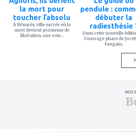
Aghoris, ils défient
Le guide du
la mort pour
pendule : comm
toucher l’absolu
débuter la
À Bénarès, ville sacrée où la
radiesthésie 
mort devient promesse de
Dans cette nouvelle éditi
libération, une voie...
l’ouvrage phare de Joce
Fangain,
NOS 
B