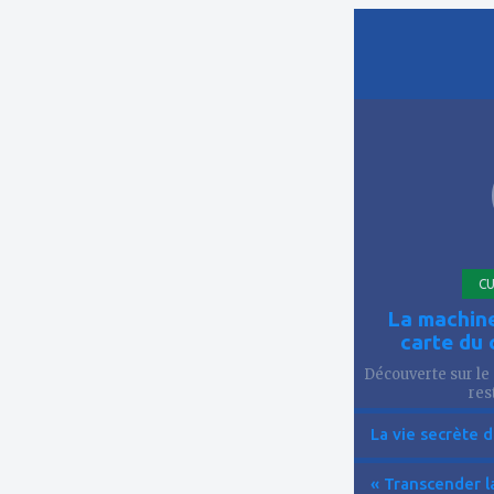
ajouter
à
mes
favoris
CU
La machine
carte du 
Découverte sur le 
res
La vie secrète d
« Transcender la