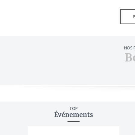
NOS 
B
TOP
Événements
ajouter
à
mes