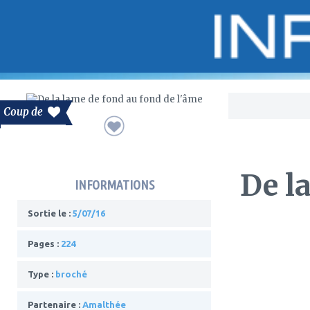
Bo
Coup de
De l
INFORMATIONS
Sortie le :
5/07/16
Pages :
224
Type :
broché
Partenaire :
Amalthée