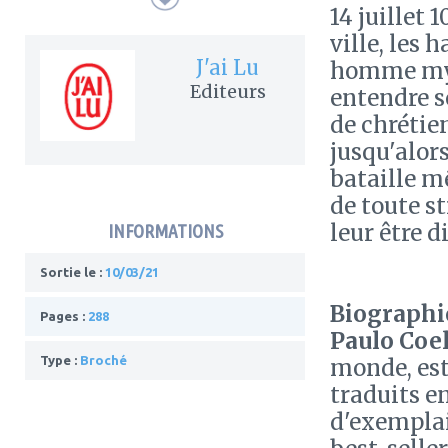
14 juillet 
ville, les 
J'ai Lu
homme mys
Editeurs
entendre s
de chrétie
jusqu'alors
bataille m
de toute st
leur être d
INFORMATIONS
Sortie le :
10/03/21
Biographie
Pages :
288
Paulo Coe
Type :
Broché
monde, est 
traduits e
d'exemplai