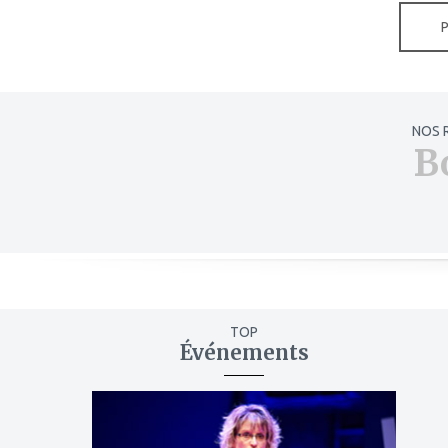
NOS 
B
TOP
Événements
ajouter
à
mes
favoris