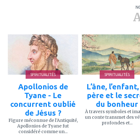
N
A
ajouter
ajouter
à
à
mes
mes
favoris
favoris
SPIRITUALITÉS
SPIRITUALITÉS
Apollonios de
L’âne, l’enfant,
Tyane - Le
père et le sec
concurrent oublié
du bonheur
de Jésus ?
À travers symboles et im
un conte transmet des vé
Figure méconnue de l’Antiquité,
profondes et...
Apollonios de Tyane fut
considéré comme un...