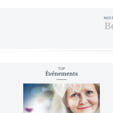
NOS 
B
TOP
Événements
ajouter
à
mes
favoris