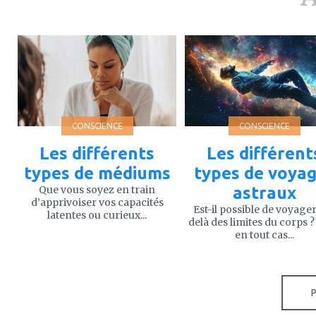
ajouter
ajouter
à
à
mes
mes
favoris
favoris
CONSCIENCE
CONSCIENCE
Les différents
Les différent
types de médiums
types de voya
Que vous soyez en train
astraux
d’apprivoiser vos capacités
Est-il possible de voyage
latentes ou curieux...
delà des limites du corps ?
en tout cas...