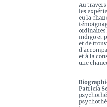
Au travers
les expéri
eu la chan
témoignage
ordinaires
indigo et 
et de trou
d'accompag
et à la con
une chanc
Biographie
Patricia S
psychothér
psychothér