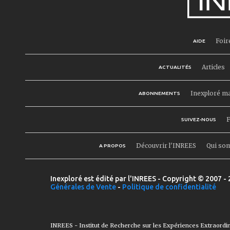
Foir
AIDE
Articles
ACTUALITÉS
Inexploré m
ABONNEMENTS
F
SUIVEZ-NOUS
Découvrir l'INREES
Qui so
A PROPOS
Inexploré est édité par l'INREES - Copyright © 2007 - 
Générales de Vente
-
Politique de confidentialité
INREES - Institut de Recherche sur les Expériences Extraordi