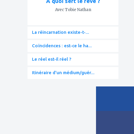
À quoi sert le rêve ?
Avec Tobie Nathan
La réincarnation existe-t-...
Coïncidences : est-ce le ha...
Le réel est-il réel ?
Itinéraire d'un médium/guér...
ajouter
à
mes
favoris