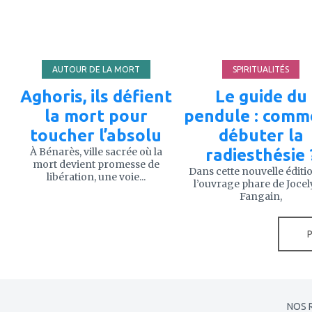
favoris
favoris
AUTOUR DE LA MORT
SPIRITUALITÉS
Aghoris, ils défient
Le guide du
la mort pour
pendule : comm
toucher l’absolu
débuter la
À Bénarès, ville sacrée où la
radiesthésie 
mort devient promesse de
Dans cette nouvelle éditi
libération, une voie...
l’ouvrage phare de Joce
Fangain,
NOS 