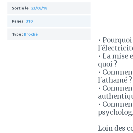
Sortie le :
23/08/18
Pages :
310
Type :
Broché
• Pourquoi
l'électricit
• La mise e
quoi ?
• Comment 
l'athamé ?
• Comment 
authentiqu
• Comment d
psychologi
Loin des c