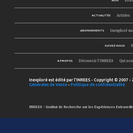
Foir
AIDE
Articles
ACTUALITÉS
Inexploré m
ABONNEMENTS
F
SUIVEZ-NOUS
Découvrir l'INREES
Qui so
A PROPOS
Inexploré est édité par l'INREES - Copyright © 2007 - 
Générales de Vente
-
Politique de confidentialité
INREES - Institut de Recherche sur les Expériences Extraordi