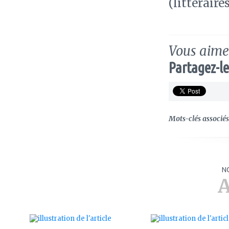
(littéraire
Vous aimez
Partagez-le
Mots-clés associés 
N
A
ajouter
ajouter
à
à
mes
mes