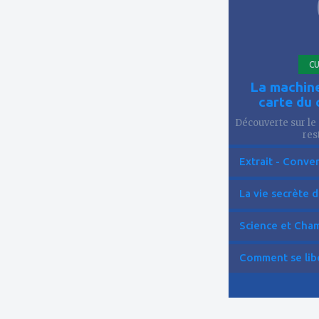
CU
La machine
carte du 
Découverte sur le 
res
Extrait - Conver
La vie secrète d
Science et Cham
Comment se libér