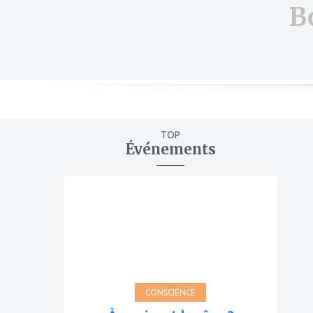
B
TOP
Événements
ajouter
à
mes
favoris
CONSCIENCE