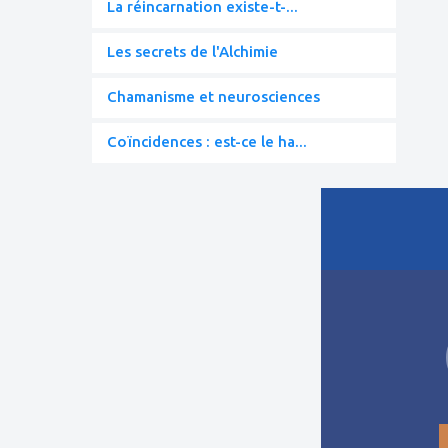
La réincarnation existe-t-...
Les secrets de l'Alchimie
Chamanisme et neurosciences
Coïncidences : est-ce le ha...
ajouter
à
mes
favoris