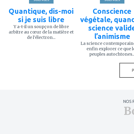
Quantique, dis-moi
Conscience
si je suis libre
végétale, quand
Y a-t-il un soupçon de libre
science valid
arbitre au cœur de la matière et
l’animisme
de l’électron...
La science contemporain
enfin explorer ce que l
peuples autochtones..
NOS 
B