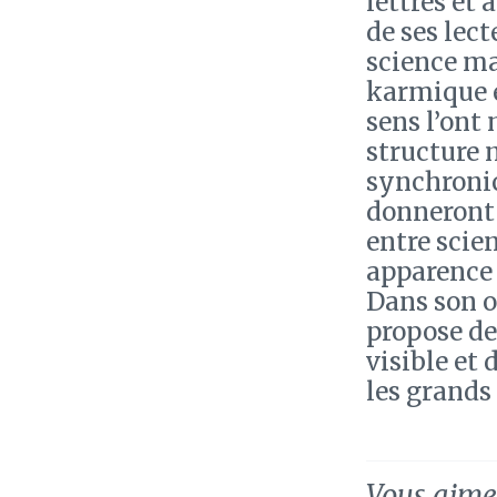
lettres et
de ses lec
science ma
karmique 
sens l’ont 
structure 
synchronic
donneront 
entre scie
apparence 
Dans son 
propose de
visible et
les grands 
Vous aimez