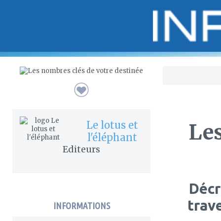
Bo
Le lotus et
Les
l'éléphant
Editeurs
Décr
trav
INFORMATIONS