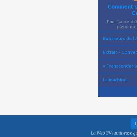
Comment se
C
Pour Laurent Go
pleinemen
Bâtisseurs de l'
Extrait - Conver
« Transcender la
La machine...
La Web TV lumineuse qui f