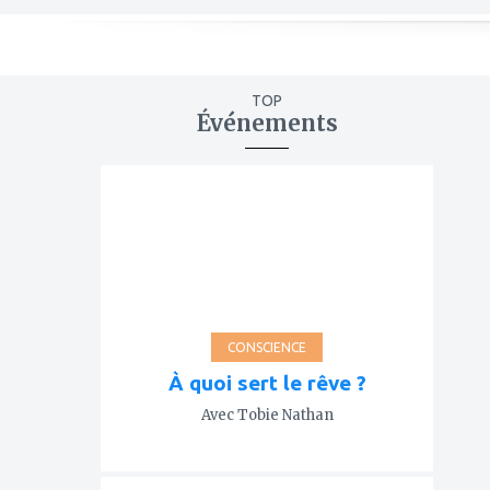
TOP
Événements
ajouter
à
mes
favoris
CONSCIENCE
À quoi sert le rêve ?
Avec Tobie Nathan