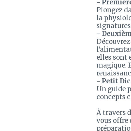
- Première
Plongez da
la physiol
signatures
- Deuxième
Découvrez
l’alimenta
elles sont 
magique. E
renaissanc
- Petit Di
Un guide p
concepts c
À travers d
vous offre
préparatio