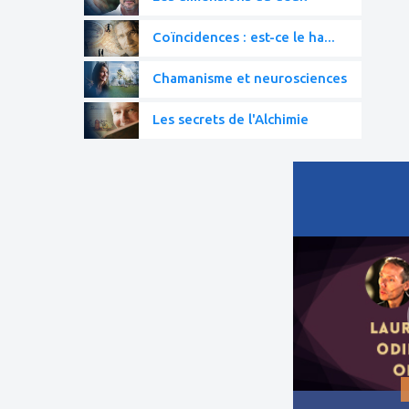
Coïncidences : est-ce le ha...
Chamanisme et neurosciences
Les secrets de l'Alchimie
ajouter
à
mes
favoris