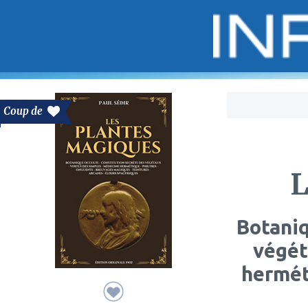
Bo
Coup de
L
Botaniq
végét
hermét