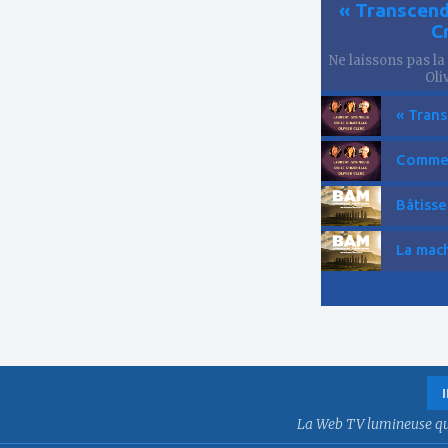
« Transcend
C
Ne laissons pas la
Oliv
« Trans
Comment
Bâtisse
La mach
La Web TV lumineuse qui f