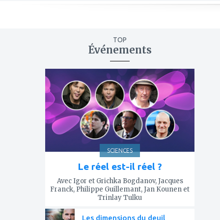
TOP
Événements
ajouter
à
mes
favoris
SCIENCES
Le réel est-il réel ?
Avec Igor et Grichka Bogdanov, Jacques
Franck, Philippe Guillemant, Jan Kounen et
Trinlay Tulku
Les dimensions du deuil