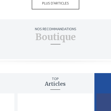
PLUS D'ARTICLES
NOS RECOMMANDATIONS
Boutique
TOP
Articles
ajouter
ajout
à
à
mes
mes
favoris
favor