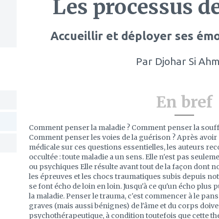
Les processus d
Accueillir et déployer ses ém
Par
Djohar Si Ah
En bref
Comment penser la maladie ? Comment penser la souffr
Comment penser les voies de la guérison ? Après avoir p
médicale sur ces questions essentielles, les auteurs re
occultée : toute maladie a un sens. Elle n'est pas seulem
ou psychiques Elle résulte avant tout de la façon dont no
les épreuves et les chocs traumatiques subis depuis not
se font écho de loin en loin. Jusqu'à ce qu'un écho plus
la maladie. Penser le trauma, c'est commencer à le pans
graves (mais aussi bénignes) de l'âme et du corps doiv
psychothérapeutique, à condition toutefois que cette thé