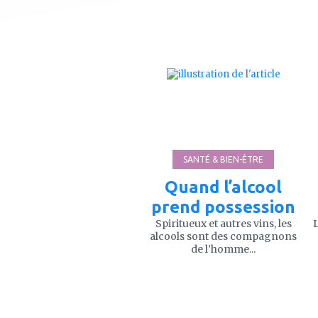
ajouter
à
mes
favoris
SANTÉ & BIEN-ÊTRE
Quand l’alcool
prend possession
Spiritueux et autres vins, les
L
alcools sont des compagnons
de l’homme...