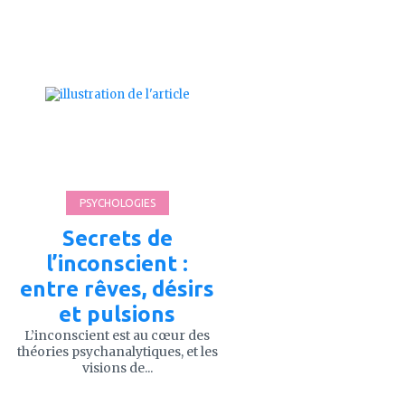
ajouter
à
mes
favoris
PSYCHOLOGIES
Secrets de
l’inconscient :
entre rêves, désirs
et pulsions
L’inconscient est au cœur des
théories psychanalytiques, et les
visions de...