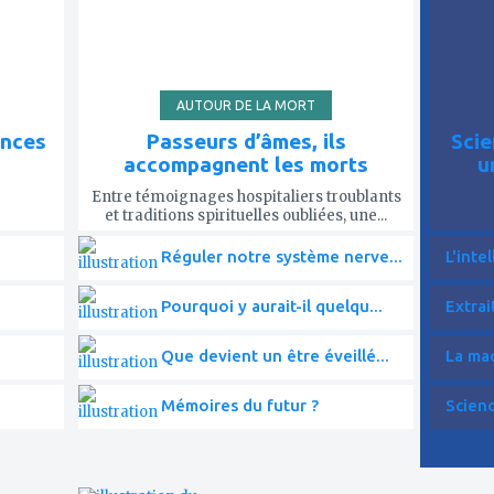
AUTOUR DE LA MORT
ences
Passeurs d’âmes, ils
Scie
accompagnent les morts
u
Entre témoignages hospitaliers troublants
et traditions spirituelles oubliées, une...
Réguler notre système nerve...
L'intel
Pourquoi y aurait-il quelqu...
Extrai
Que devient un être éveillé...
La mac
Mémoires du futur ?
Scien