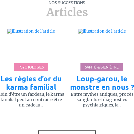
NOS SUGGESTIONS
Articles
ajouter
ajouter
à
à
mes
mes
favoris
favoris
PSYCHOLOGIES
SANTÉ & BIEN-ÊTRE
Les règles d’or du
Loup-garou, le
karma familial
monstre en nous ?
oin d’être un fardeau, le karma
Entre mythes antiques, procès
familial peut au contraire être
sanglants et diagnostics
un cadeau...
psychiatriques, la...