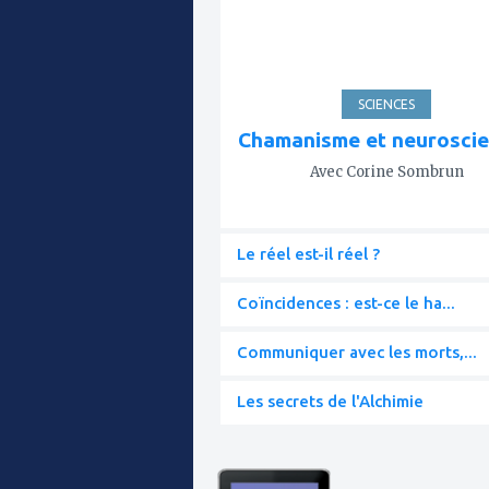
SCIENCES
Chamanisme et neurosci
Avec Corine Sombrun
Le réel est-il réel ?
Coïncidences : est-ce le ha...
Communiquer avec les morts,...
Les secrets de l'Alchimie