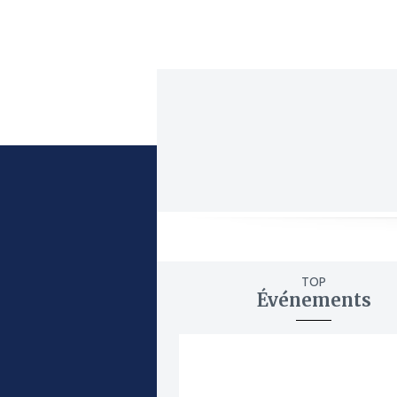
TOP
Événements
ajouter
à
mes
favoris