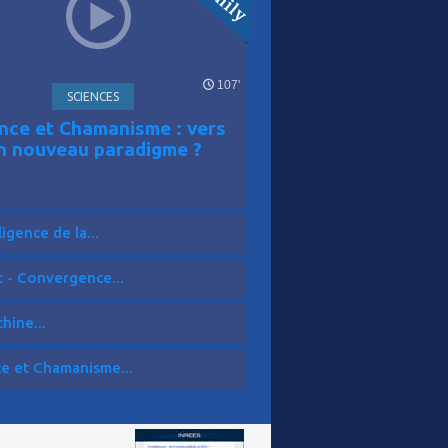
107'
SCIENCES
nce et Chamanisme : vers
n nouveau paradigme ?
ligence de la...
t - Convergence...
hine...
ce et Chamanisme...