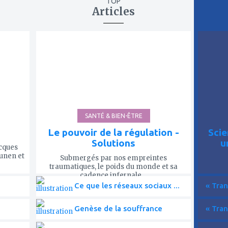
TOP
Articles
ajouter
ajout
à
à
mes
mes
favoris
favor
SANTÉ & BIEN-ÊTRE
Le pouvoir de la régulation -
Scie
Solutions
u
acques
ounen et
Submergés par nos empreintes
traumatiques, le poids du monde et sa
cadence infernale,...
Ce que les réseaux sociaux ...
« Tran
Genèse de la souffrance
« Tran