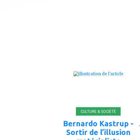
ajouter
à
mes
favoris
CULTURE & SOCIÉTÉ
Bernardo Kastrup -
Sortir de l’illusion