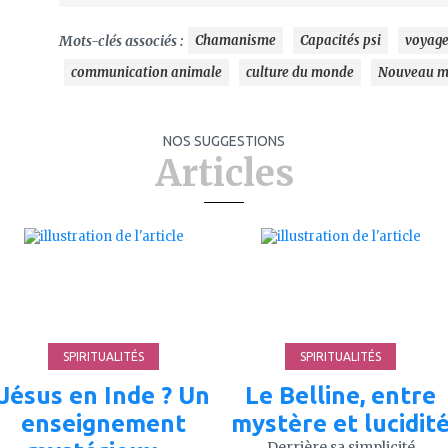
Mots-clés associés :
Chamanisme
Capacités psi
voyag
communication animale
culture du monde
Nouveau 
NOS SUGGESTIONS
Articles
ajouter
ajouter
à
à
mes
mes
favoris
favoris
SPIRITUALITÉS
SPIRITUALITÉS
Jésus en Inde ? Un
Le Belline, entre
enseignement
mystère et lucidit
Derrière sa simplicité