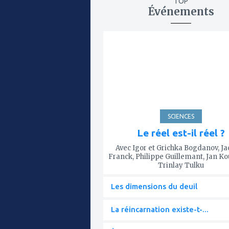
TOP
Événements
ajouter
à
mes
favoris
SCIENCES
Le réel est-il réel ?
Avec Igor et Grichka Bogdanov, J
Franck, Philippe Guillemant, Jan K
Trinlay Tulku
Les dimensions du deuil
La réincarnation existe-t-...