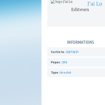
J'ai Lu
Editeurs
INFORMATIONS
Sortie le :
20/10/21
Pages :
256
Type :
broché