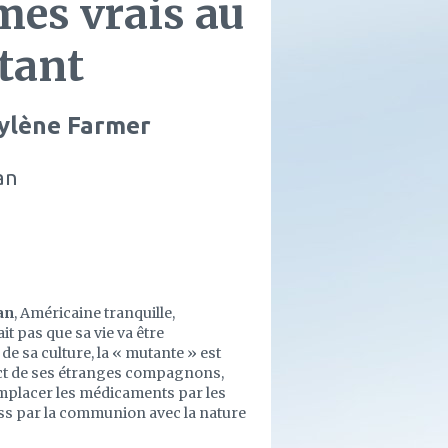
es vrais au
tant
ylène Farmer
an
an
, Américaine tranquille,
it pas que sa vie va être
e sa culture, la « mutante » est
tact de ses étranges compagnons,
remplacer les médicaments par les
tress par la communion avec la nature