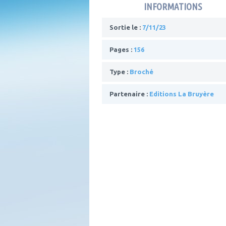
INFORMATIONS
Sortie le :
7/11/23
Pages :
156
Type :
Broché
Partenaire :
Editions La Bruyère