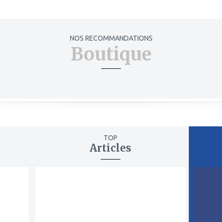
NOS RECOMMANDATIONS
Boutique
TOP
Articles
ajouter
ajout
à
à
mes
mes
favoris
favor