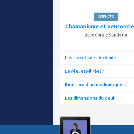
SCIENCES
Chamanisme et neurosci
Avec Corine Sombrun
Les secrets de l'Alchimie
Le réel est-il réel ?
Itinéraire d'un médium/guér...
Les dimensions du deuil