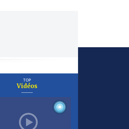
TOP
Vidéos
er
is