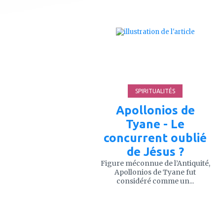
ajouter
à
mes
favoris
SPIRITUALITÉS
Apollonios de
Tyane - Le
concurrent oublié
de Jésus ?
Figure méconnue de l’Antiquité,
Apollonios de Tyane fut
considéré comme un...