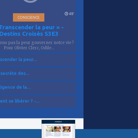
49'
CONSCIENCE
Transcender la peur » -
Destins Croisés S3E3
sons pas la peur gouverner notre vie !
Pour Olivier Clerc, Odile...
scender la peur...
 secrète des...
ligence de la...
t se libérer ? -...