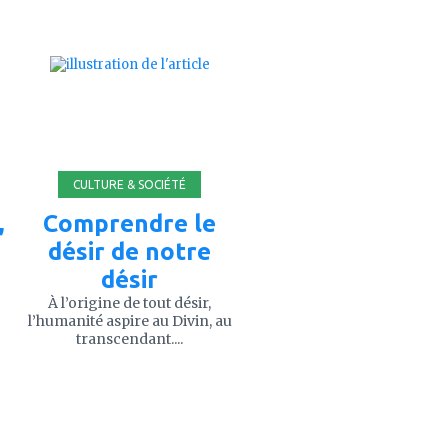
ajouter
à
mes
favoris
CULTURE & SOCIÉTÉ
,
Comprendre le
désir de notre
désir
À l’origine de tout désir,
l’humanité aspire au Divin, au
transcendant....