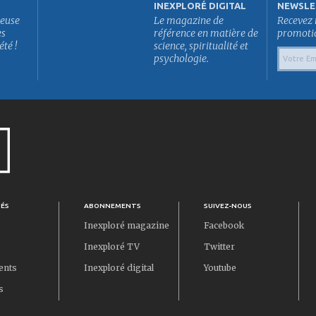
INEXPLORÉ DIGITAL
NEWSLE
euse
Le magazine de
Recevez 
es
référence en matière de
promotion
été !
science, spiritualité et
psychologie.
TÉS
ABONNEMENTS
SUIVEZ-NOUS
Inexploré magazine
Facebook
Inexploré TV
Twitter
ents
Inexploré digital
Youtube
s