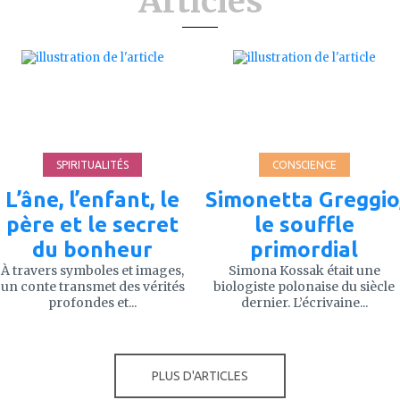
Articles
ajouter
ajouter
à
à
mes
mes
favoris
favoris
SPIRITUALITÉS
CONSCIENCE
L’âne, l’enfant, le
Simonetta Greggio
père et le secret
le souffle
du bonheur
primordial
À travers symboles et images,
Simona Kossak était une
un conte transmet des vérités
biologiste polonaise du siècle
profondes et...
dernier. L’écrivaine...
PLUS D'ARTICLES