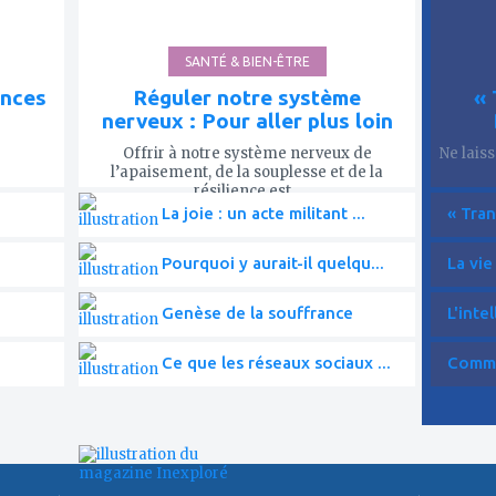
SANTÉ & BIEN-ÊTRE
ences
Réguler notre système
« 
nerveux : Pour aller plus loin
Offrir à notre système nerveux de
Ne lais
l’apaisement, de la souplesse et de la
résilience est...
La joie : un acte militant ...
« Tran
Pourquoi y aurait-il quelqu...
La vie
Genèse de la souffrance
L'intel
Ce que les réseaux sociaux ...
Commen