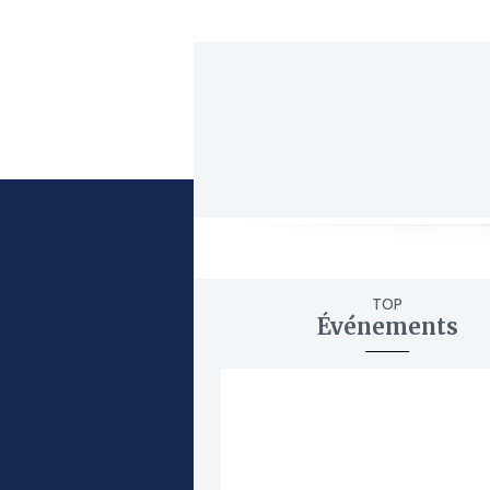
TOP
Événements
ajouter
à
mes
favoris