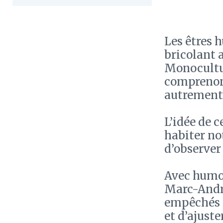
Les êtres 
bricolant 
Monocultur
comprenons
autrement
L’idée de c
habiter no
d’observer 
Avec humou
Marc-André
empêchés 
et d’ajust