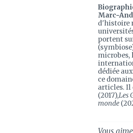
Biographie
Marc-Andr
d'histoire
universités
portent su
(symbiose),
microbes, l
internatio
dédiée aux 
ce domaine
articles. I
(2017),
Les 
monde
(202
Vous aimez