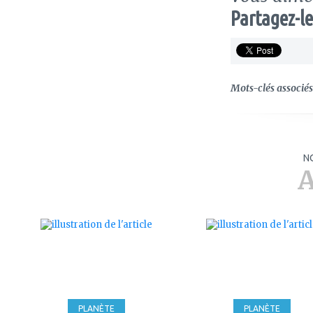
Partagez-le
Mots-clés associés 
N
A
ajouter
ajouter
à
à
mes
mes
favoris
favoris
PLANÈTE
PLANÈTE