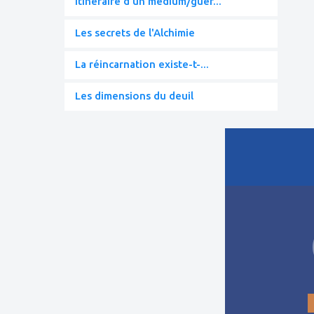
Itinéraire d'un médium/guér...
Les secrets de l'Alchimie
La réincarnation existe-t-...
Les dimensions du deuil
ajouter
à
mes
favoris