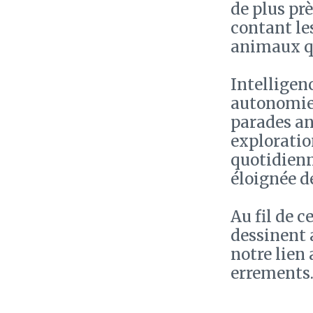
de plus pr
contant le
animaux qu
Intelligen
autonomie,
parades an
exploratio
quotidienne
éloignée de
Au fil de 
dessinent a
notre lien
errements