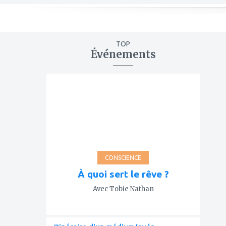
TOP
Événements
ajouter
à
mes
favoris
CONSCIENCE
À quoi sert le rêve ?
Avec Tobie Nathan