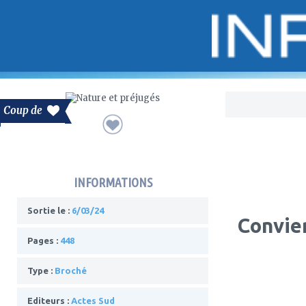
Bo
Coup de
INFORMATIONS
Sortie le :
6/03/24
Convier
Pages :
448
Type :
Broché
Editeurs :
Actes Sud