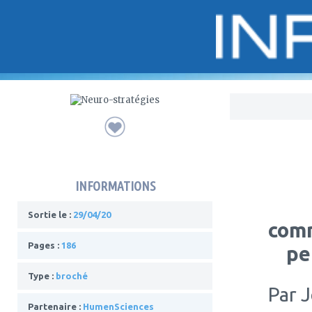
Bo
INFORMATIONS
Sortie le :
29/04/20
comm
Pages :
186
pe
Type :
broché
Par
J
Partenaire :
HumenSciences