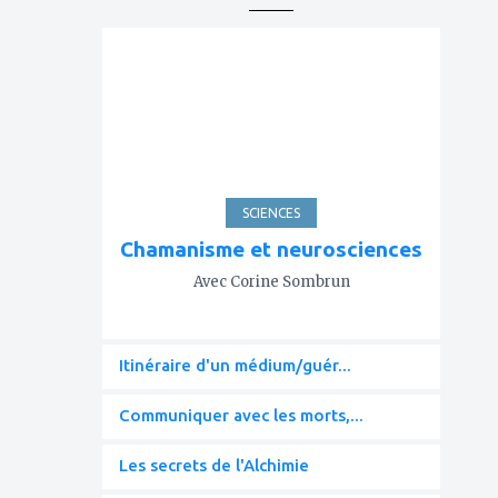
ajouter
à
mes
favoris
SCIENCES
Chamanisme et neurosciences
Avec Corine Sombrun
Itinéraire d'un médium/guér...
Communiquer avec les morts,...
Les secrets de l'Alchimie