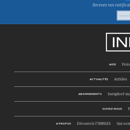
Recevez nos notificat
Foir
AIDE
Articles
ACTUALITÉS
Inexploré m
ABONNEMENTS
F
SUIVEZ-NOUS
Découvrir l'INREES
Qui so
A PROPOS