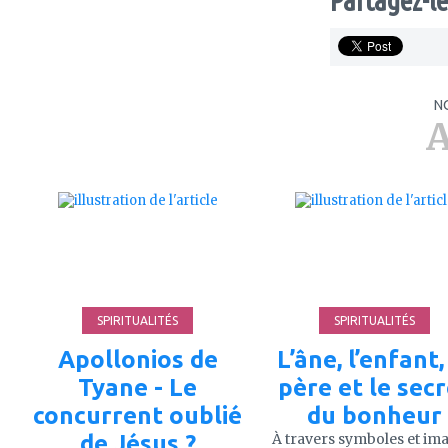
Partagez-le
N
A
ajouter
ajouter
à
à
mes
mes
favoris
favoris
SPIRITUALITÉS
SPIRITUALITÉS
Apollonios de
L’âne, l’enfant,
Tyane - Le
père et le sec
concurrent oublié
du bonheur
de Jésus ?
À travers symboles et im