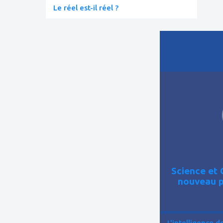
Le réel est-il réel ?
ajouter
à
mes
favoris
Science et 
nouveau p
L'intelligence de 