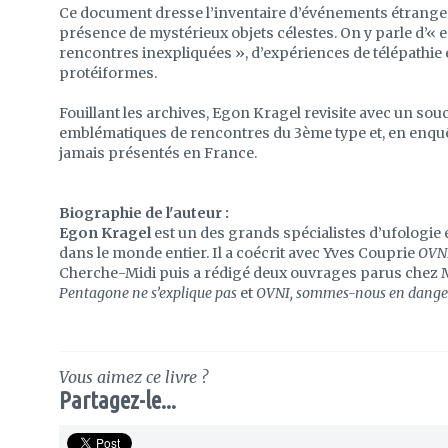
Ce document dresse l’inventaire d’événements étranges a
présence de mystérieux objets célestes. On y parle d’« 
rencontres inexpliquées », d’expériences de télépathie e
protéiformes.
Fouillant les archives, Egon Kragel revisite avec un souci
emblématiques de rencontres du 3ème type et, en enquê
jamais présentés en France.
Biographie de l'auteur :
Egon Kragel
est un des grands spécialistes d’ufologie 
dans le monde entier. Il a coécrit avec Yves Couprie
OVNI
Cherche-Midi puis a rédigé deux ouvrages parus chez M
Pentagone ne s’explique pas
et
OVNI, sommes-nous en danger ? 
Vous aimez ce livre ?
Partagez-le...