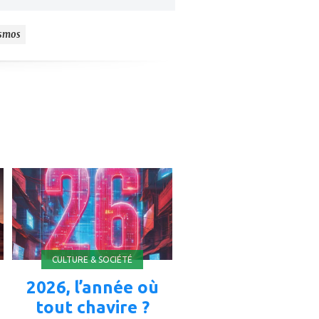
smos
ajouter
à
mes
favoris
CULTURE & SOCIÉTÉ
2026, l’année où
tout chavire ?