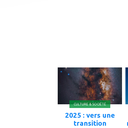
ajouter
à
mes
favoris
CULTURE & SOCIÉTÉ
2025 : vers une
transition