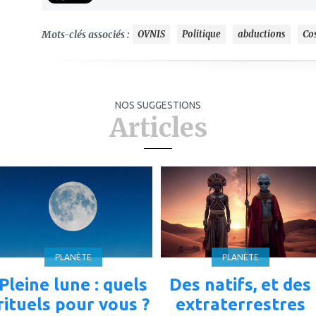
Mots-clés associés :
OVNIS
Politique
abductions
Co
NOS SUGGESTIONS
Articles
ajouter
ajouter
à
à
mes
mes
favoris
favoris
PLANÈTE
PLANÈTE
Pleine lune : quels
Des natifs, et des
rituels pour vous ?
extraterrestres