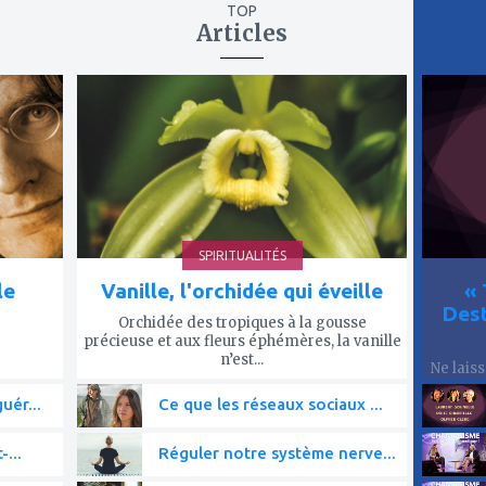
TOP
Articles
ajouter
ajout
à
à
mes
mes
favoris
favor
SPIRITUALITÉS
le
Vanille, l'orchidée qui éveille
« 
Dest
Orchidée des tropiques à la gousse
précieuse et aux fleurs éphémères, la vanille
n’est...
Ne lais
uér...
Ce que les réseaux sociaux ...
-...
Réguler notre système nerve...