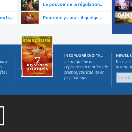
Le pouvoir de la régulation...
rts,...
Pourquoi y aurait-il quelqu...
INEXPLORÉ DIGITAL
NEWSLE
euse
Le magazine de
Recevez 
es
référence en matière de
promotion
été !
science, spiritualité et
psychologie.