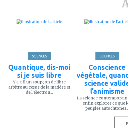
A
ajouter
ajouter
à
à
mes
mes
favoris
favoris
SCIENCES
SCIENCES
Quantique, dis-moi
Conscience
si je suis libre
végétale, quand
Y a-t-il un soupçon de libre
science valid
arbitre au cœur de la matière et
l’animisme
de l’électron...
La science contemporain
enfin explorer ce que l
peuples autochtones..