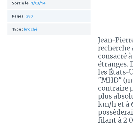
Sortie le :
1/03/14
Pages :
280
Type :
broché
Jean-Pierre
recherche 
consacré à 
étranges. 
les États-
"MHD" (ma
contraire p
plus absol
km/h et à 
possèderai
filant à 2