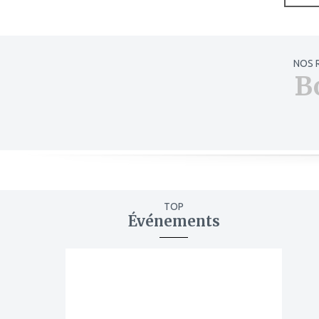
NOS 
B
TOP
Événements
ajouter
à
mes
favoris