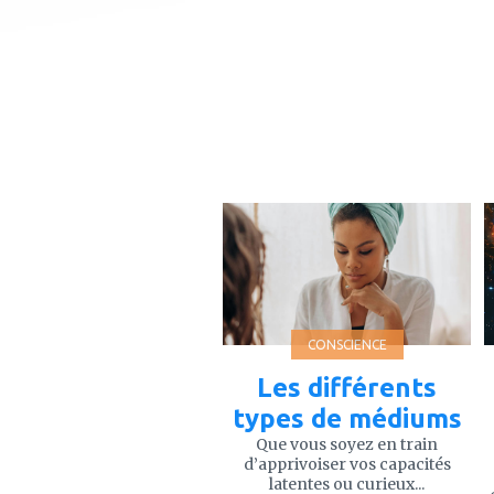
ajouter
à
mes
favoris
CONSCIENCE
Les différents
types de médiums
Que vous soyez en train
d’apprivoiser vos capacités
latentes ou curieux...