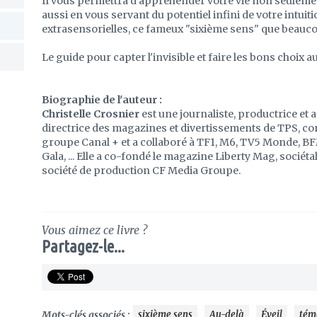
Il vous permettra d'appréhender votre vie non seulemen
aussi en vous servant du potentiel infini de votre intuit
extrasensorielles, ce fameux "sixième sens" que beauc
Le guide pour capter l'invisible et faire les bons choix a
Biographie de l'auteur :
Christelle Crosnier
est une journaliste, productrice et an
directrice des magazines et divertissements de TPS, c
groupe Canal + et a collaboré à TF1, M6, TV5 Monde, B
Gala, ... Elle a co-fondé le magazine Liberty Mag, sociétal
société de production CF Media Groupe.
Vous aimez ce livre ?
Partagez-le...
Mots-clés associés :
sixième sens
Au-delà
Éveil
tém