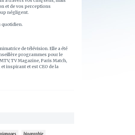
t à travers vos cinq sens, mais
ion et de vos perceptions
oup négligent.
u quotidien.
imatrice de télévision. Elle a été
onseillère programmes pour le
FMTV, TV Magazine, Paris Match,
 et inspirant et est CEO de la
oignages
biographie