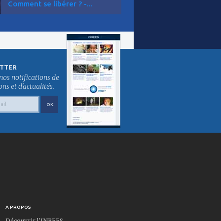
Comment se libérer ? -...
TTER
nos notifications de
s et d'actualités.
A PROPOS
Découvrir l'INREES