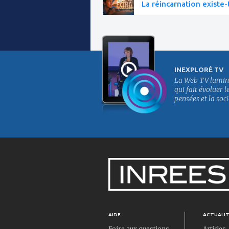
La réincarnation existe-t
INEXPLORÉ TV
La Web TV lumin
qui fait évoluer l
pensées et la soci
AIDE
ACTUALI
Foire aux questions
Articles