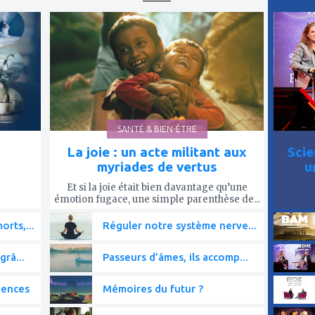
ajouter
ajout
à
à
mes
mes
favoris
favor
SANTÉ & BIEN-ÊTRE
La joie : un acte militant aux
Scie
myriades de vertus
u
Et si la joie était bien davantage qu’une
émotion fugace, une simple parenthèse de...
rts,...
Réguler notre système nerve...
grâ...
Passeurs d’âmes, ils accomp...
iences
Mémoires du futur ?