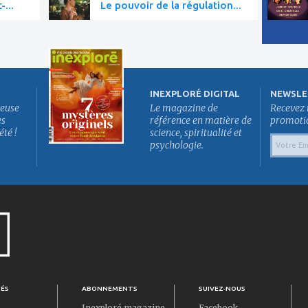
-...
Le pouvoir de la régulation...
INEXPLORÉ DIGITAL
NEWSLE
euse
Le magazine de
Recevez 
es
référence en matière de
promotion
été !
science, spiritualité et
psychologie.
TÉS
ABONNEMENTS
SUIVEZ-NOUS
Inexploré magazine
Facebook