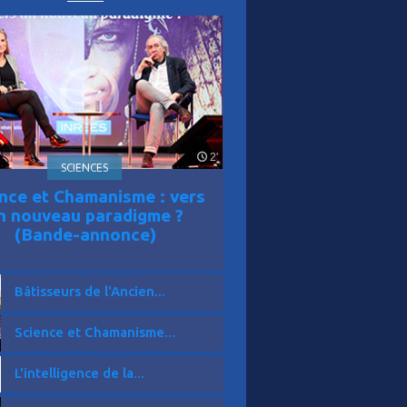
er
is
2'
SCIENCES
nce et Chamanisme : vers
n nouveau paradigme ?
(Bande-annonce)
Bâtisseurs de l'Ancien...
Science et Chamanisme...
L'intelligence de la...