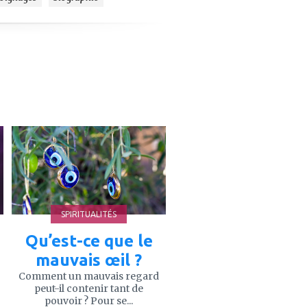
ajouter
à
mes
favoris
SPIRITUALITÉS
Qu’est-ce que le
mauvais œil ?
Comment un mauvais regard
peut-il contenir tant de
pouvoir ? Pour se...