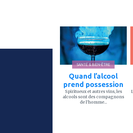
ajouter
à
mes
favoris
SANTÉ & BIEN-ÊTRE
Quand l’alcool
prend possession
Spiritueux et autres vins, les
L
alcools sont des compagnons
de l’homme...