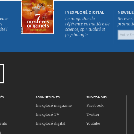
INEXPLORÉ DIGITAL
NEWSLE
euse
Le magazine de
Recevez 
es
référence en matière de
promotion
été !
science, spiritualité et
psychologie.
TÉS
ABONNEMENTS
SUIVEZ-NOUS
Inexploré magazine
Facebook
Inexploré TV
Twitter
ents
Inexploré digital
Youtube
s