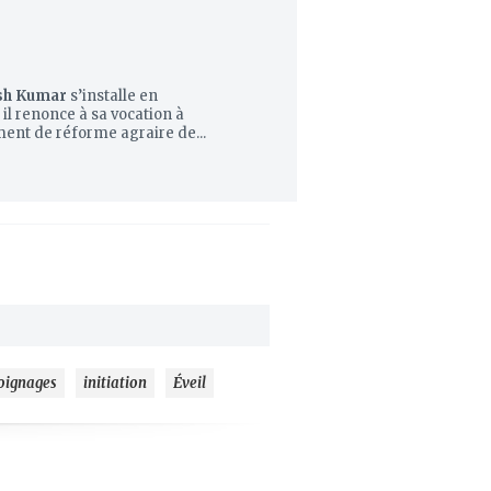
sh Kumar
s’installe en
il renonce à sa vocation à
ent de réforme agraire de...
oignages
initiation
Éveil