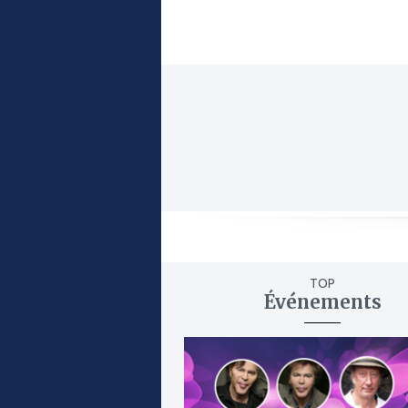
TOP
Événements
ajouter
à
mes
favoris