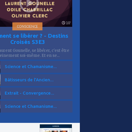
10'
CONSCIENCE
ent se libérer ? - Destins
Croisés S3E3
urent Gounelle, se libérer, c'est être
einement soi-même. Et en se...
Science et Chamanisme...
Bâtisseurs de l'Ancien...
Extrait - Convergence...
Science et Chamanisme...