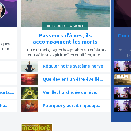
AUTOUR DE LA MORT
Passeurs d’âmes, ils
Comm
accompagnent les morts
acques
ounen et
Entre témoignages hospitaliers troublants
Pour La
et traditions spirituelles oubliées, une...
pl
Réguler notre système nerve...
Que devient un être éveillé...
rts,...
Vanille, l'orchidée qui éve...
ha...
Pourquoi y aurait-il quelqu...