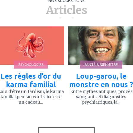
NOS SUGGESTIONS
Articles
ajouter
ajouter
à
à
mes
mes
favoris
favoris
PSYCHOLOGIES
SANTÉ & BIEN-ÊTRE
Les règles d’or du
Loup-garou, le
karma familial
monstre en nous ?
oin d’être un fardeau, le karma
Entre mythes antiques, procès
familial peut au contraire être
sanglants et diagnostics
un cadeau...
psychiatriques, la...