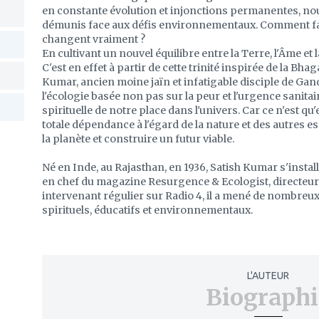
en constante évolution et injonctions permanentes, n
démunis face aux défis environnementaux. Comment fai
changent vraiment ?
En cultivant un nouvel équilibre entre la Terre, l'Âme et l
C'est en effet à partir de cette trinité inspirée de la Bh
Kumar, ancien moine jaïn et infatigable disciple de Ga
l'écologie basée non pas sur la peur et l'urgence sanitai
spirituelle de notre place dans l'univers. Car ce n'est 
totale dépendance à l'égard de la nature et des autres
la planète et construire un futur viable.
Né en Inde, au Rajasthan, en 1936, Satish Kumar s'instal
en chef du magazine Resurgence & Ecologist, directeur
intervenant régulier sur Radio 4, il a mené de nombre
spirituels, éducatifs et environnementaux.
L'AUTEUR
Biographi