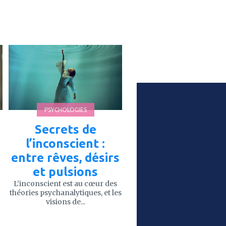
ajouter
à
mes
favoris
PSYCHOLOGIES
Secrets de
l’inconscient :
entre rêves, désirs
et pulsions
L’inconscient est au cœur des
théories psychanalytiques, et les
visions de...