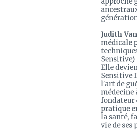
approche g
ancestrau
génération
Judith Va
médicale p
techniques
Sensitive)
Elle devien
Sensitive 
l'art de gu
médecine à 
fondateur 
pratique e
la santé, f
vie de ses 