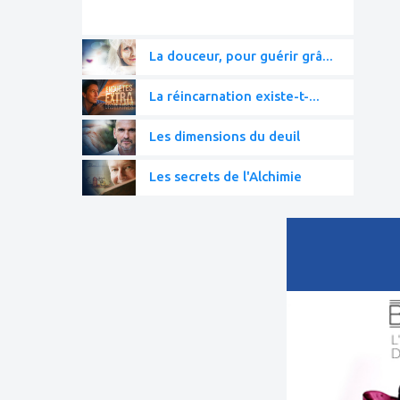
La douceur, pour guérir grâ...
La réincarnation existe-t-...
Les dimensions du deuil
Les secrets de l'Alchimie
ajouter
à
mes
favoris