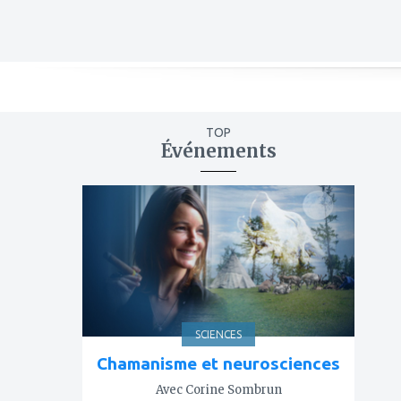
TOP
Événements
ajouter
à
mes
favoris
SCIENCES
Chamanisme et neurosciences
Avec Corine Sombrun