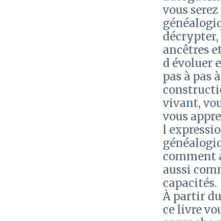
vous serez
généalogiq
décrypter, 
ancêtres e
d évoluer e
pas à pas à
constructi
vivant, vo
vous appre
l expressi
généalogiq
comment ai
aussi comm
capacités.
À partir d
ce livre v