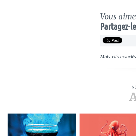
Vous aimez
Partagez-le
Mots-clés associés 
N
A
ajouter
ajouter
à
à
mes
mes
favoris
favoris