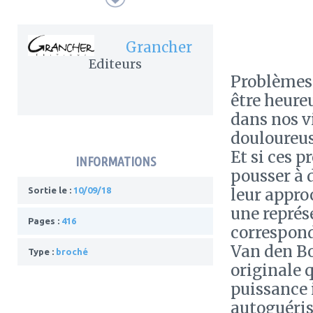
Grancher
Editeurs
Problèmes 
être heureu
dans nos vi
douloureus
Et si ces p
INFORMATIONS
pousser à 
leur appro
Sortie le :
10/09/18
une représ
Pages :
416
correspond
Van den Bo
Type :
broché
originale 
puissance 
autoguéris