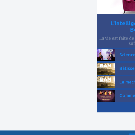
L'intelli
B
La vie est faite de
suf
Science
Bâtisse
La mach
Comment