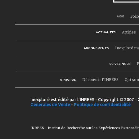
Foir
AIDE
Articles
ACTUALITÉS
Inexploré m
ABONNEMENTS
F
SUIVEZ-NOUS
Découvrir l'INREES
Qui so
A PROPOS
Inexploré est édité par l'INREES - Copyright © 2007 - 
Générales de Vente
-
Politique de confidentialité
INREES - Institut de Recherche sur les Expériences Extraordi