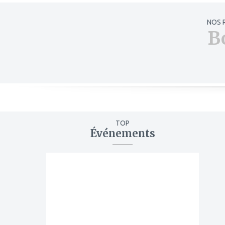
NOS 
B
TOP
Événements
ajouter
à
mes
favoris