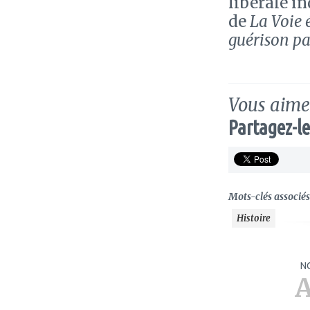
libérale i
de
La Voie 
guérison pa
Vous aimez
Partagez-le
Mots-clés associés 
Histoire
N
A