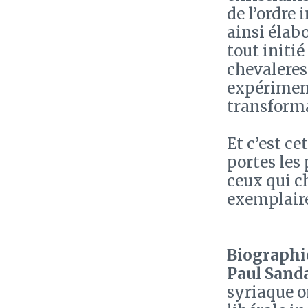
de l’ordre
ainsi élab
tout initi
chevaleres
expériment
transform
Et c’est ce
portes les 
ceux qui ch
exemplaire
Biographie
Paul Sand
syriaque o