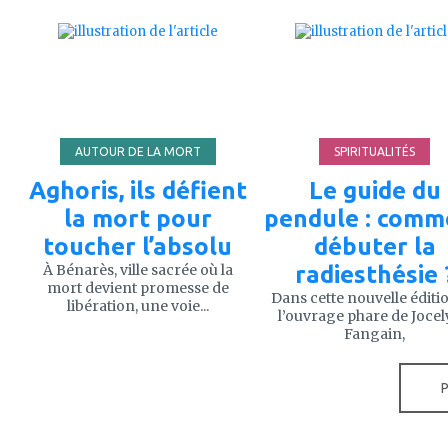
ajouter
ajouter
à
à
mes
mes
favoris
favoris
AUTOUR DE LA MORT
SPIRITUALITÉS
Aghoris, ils défient
Le guide du
la mort pour
pendule : comm
toucher l’absolu
débuter la
À Bénarès, ville sacrée où la
radiesthésie 
mort devient promesse de
Dans cette nouvelle éditi
libération, une voie...
l’ouvrage phare de Joce
Fangain,