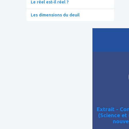
Le réel est-il réel ?
Les dimensions du deuil
ajouter
à
mes
favoris
Extrait - C
(Science et
nouve