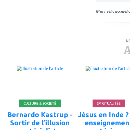
Mots-clés associés 
N
A
ajouter
ajouter
à
à
mes
mes
favoris
favoris
CULTURE & SOCIÉTÉ
SPIRITUALITÉS
Bernardo Kastrup -
Jésus en Inde ?
Sortir de l’illusion
enseignemen