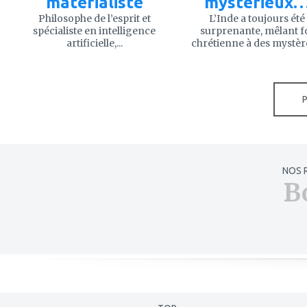
matérialiste
mystérieux
Philosophe de l’esprit et
L’Inde a toujours été
spécialiste en intelligence
surprenante, mêlant f
artificielle,...
chrétienne à des mystère
NOS 
B