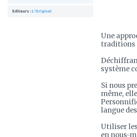
Editeurs :
L'Originel
Une approc
traditions 
Déchiffran
système co
Si nous pr
même, elle
Personnifié
langue des
Utiliser l
en nous-mê