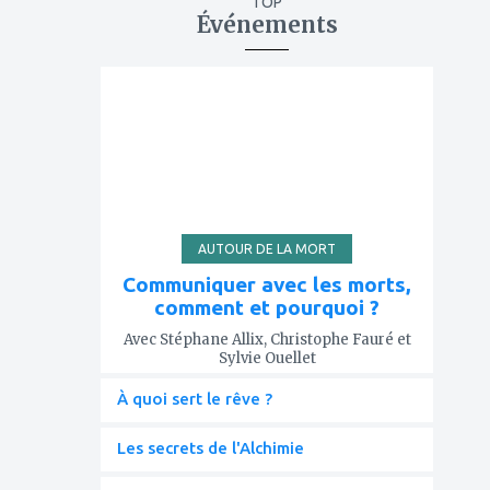
TOP
Événements
ajouter
à
mes
favoris
AUTOUR DE LA MORT
Communiquer avec les morts,
comment et pourquoi ?
Avec Stéphane Allix, Christophe Fauré et
Sylvie Ouellet
À quoi sert le rêve ?
Les secrets de l'Alchimie