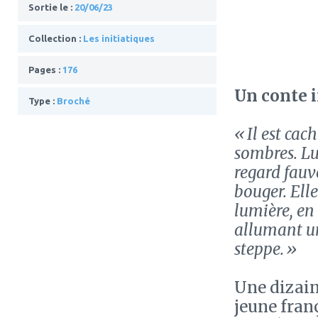
Sortie le :
20/06/23
Collection :
Les initiatiques
Pages :
176
Un conte i
Type :
Broché
« Il est cac
sombres. Lui
regard fauve
bouger. Ell
lumière, en 
allumant un 
steppe. »
Une dizain
jeune fran