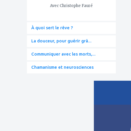
Avec Christophe Fauré
À quoi sert le rêve ?
La douceur, pour guérir grâ...
Communiquer avec les morts,...
Chamanisme et neurosciences
ajouter
à
mes
favoris