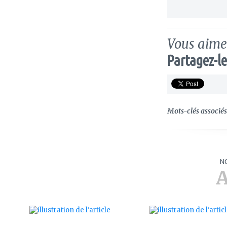
Vous aimez
Partagez-le
Mots-clés associés 
N
A
ajouter
ajouter
à
à
mes
mes