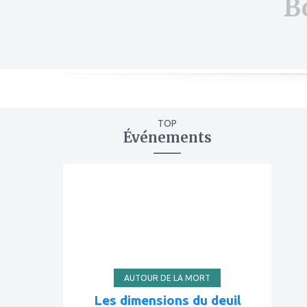
B
TOP
Événements
ajouter
à
mes
favoris
AUTOUR DE LA MORT
Les dimensions du deuil