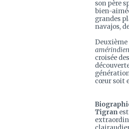
son père sp
bien-aimée 
grandes pl
navajos, d
Deuxième s
amérindie
croisée de
découverte
génération
cœur soit 
Biographie
Tigran
est
extraordin
clairaudie