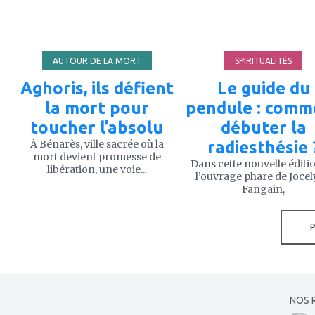
favoris
favoris
AUTOUR DE LA MORT
SPIRITUALITÉS
Aghoris, ils défient
Le guide du
la mort pour
pendule : comm
toucher l’absolu
débuter la
À Bénarès, ville sacrée où la
radiesthésie 
mort devient promesse de
Dans cette nouvelle éditi
libération, une voie...
l’ouvrage phare de Joce
Fangain,
NOS 