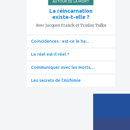
AUTOUR DE LA MORT
La réincarnation
existe-t-elle ?
Avec Jacques Franck et Trinlay Tulku
Coïncidences : est-ce le ha...
Le réel est-il réel ?
Communiquer avec les morts,...
Les secrets de l'Alchimie
ajouter
à
mes