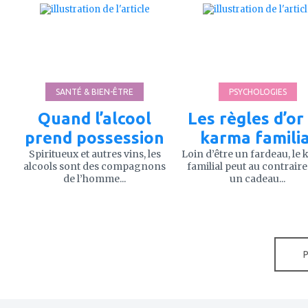
à
à
mes
mes
favoris
favoris
SANTÉ & BIEN-ÊTRE
PSYCHOLOGIES
Quand l’alcool
Les règles d’or
prend possession
karma familia
Spiritueux et autres vins, les
Loin d’être un fardeau, le
alcools sont des compagnons
familial peut au contraire
de l’homme...
un cadeau...