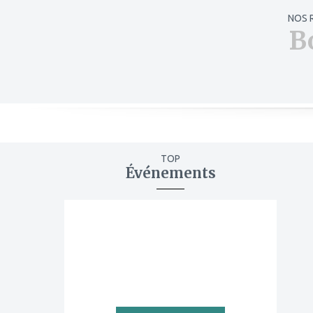
NOS 
B
TOP
Événements
ajouter
à
mes
favoris