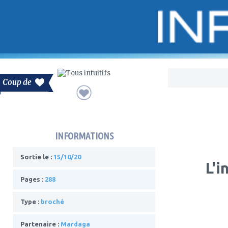
Bo
Coup de
INFORMATIONS
Sortie le :
15/10/20
L'i
Pages :
288
Type :
broché
Partenaire :
Mardaga