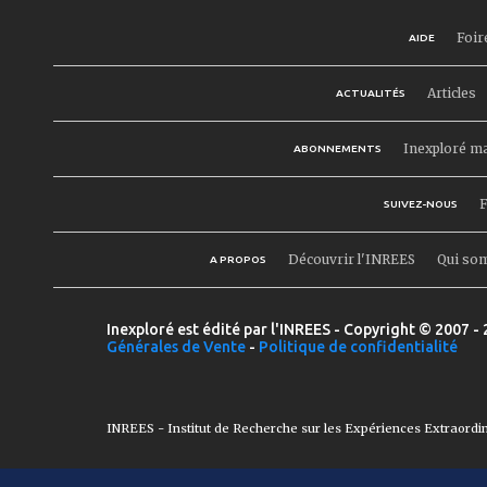
Foir
AIDE
Articles
ACTUALITÉS
Inexploré m
ABONNEMENTS
F
SUIVEZ-NOUS
Découvrir l'INREES
Qui so
A PROPOS
Inexploré est édité par l'INREES - Copyright © 2007 - 
Générales de Vente
-
Politique de confidentialité
INREES - Institut de Recherche sur les Expériences Extraordi