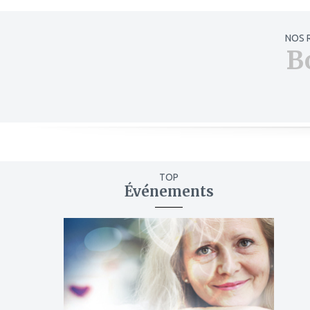
NOS 
B
TOP
Événements
ajouter
à
mes
favoris