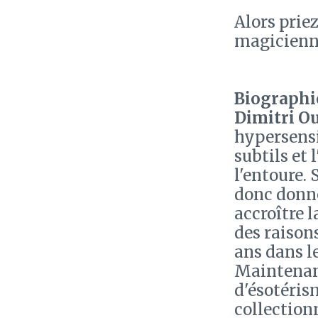
Alors prie
magicienne
Biographie
Dimitri O
hypersensi
subtils et
l'entoure.
donc donné
accroître 
des raisons
ans dans l
Maintenant
d'ésotéris
collection