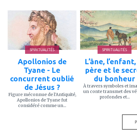
ajouter
ajouter
à
à
mes
mes
favoris
favoris
SPIRITUALITÉS
SPIRITUALITÉS
Apollonios de
L’âne, l’enfant,
Tyane - Le
père et le sec
concurrent oublié
du bonheur
de Jésus ?
À travers symboles et im
un conte transmet des vé
Figure méconnue de l’Antiquité,
profondes et...
Apollonios de Tyane fut
considéré comme un...