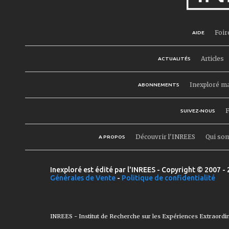
Foir
AIDE
Articles
ACTUALITÉS
Inexploré m
ABONNEMENTS
F
SUIVEZ-NOUS
Découvrir l'INREES
Qui so
A PROPOS
Inexploré est édité par l'INREES - Copyright © 2007 - 
Générales de Vente
-
Politique de confidentialité
INREES - Institut de Recherche sur les Expériences Extraordi