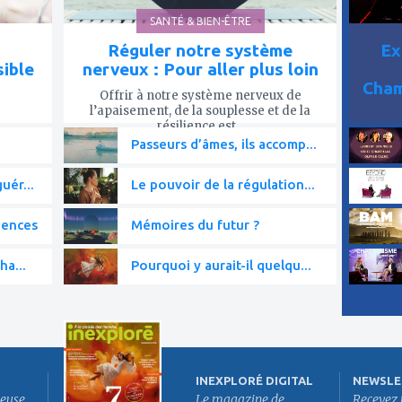
SANTÉ & BIEN-ÊTRE
Réguler notre système
Ex
sible
nerveux : Pour aller plus loin
Cham
Offrir à notre système nerveux de
l’apaisement, de la souplesse et de la
résilience est...
Passeurs d’âmes, ils accomp...
uér...
Le pouvoir de la régulation...
iences
Mémoires du futur ?
ha...
Pourquoi y aurait-il quelqu...
INEXPLORÉ DIGITAL
NEWSLE
euse
Le magazine de
Recevez 