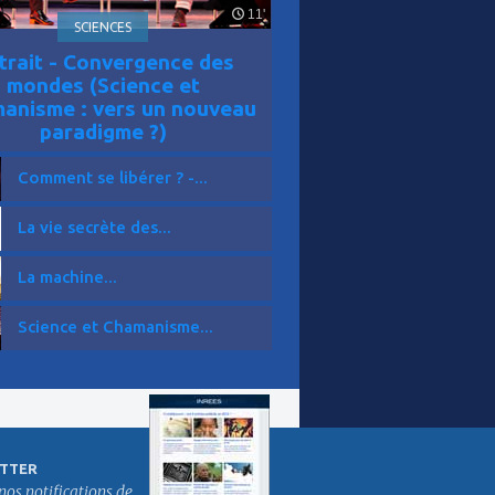
11'
SCIENCES
trait - Convergence des
mondes (Science et
anisme : vers un nouveau
paradigme ?)
Comment se libérer ? -...
La vie secrète des...
La machine...
Science et Chamanisme...
TTER
nos notifications de