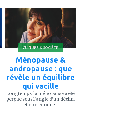
ajouter
à
mes
favoris
CULTURE & SOCIÉTÉ
Ménopause &
andropause : que
révèle un équilibre
qui vacille
Longtemps, la ménopause a été
perçue sous l’angle d’un déclin,
et non comme...