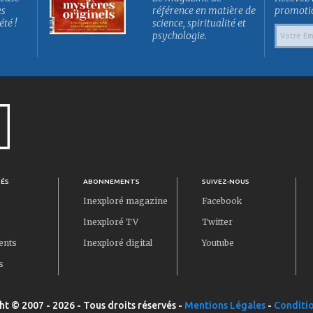
es
référence en matière de
promotion
été !
science, spiritualité et
psychologie.
TÉS
ABONNEMENTS
SUIVEZ-NOUS
Inexploré magazine
Facebook
Inexploré TV
Twitter
ents
Inexploré digital
Youtube
s
ht © 2007 - 2026 - Tous droits réservés -
Mentions Légales
-
Conditio