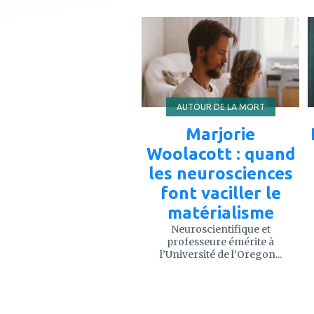
ajouter
à
mes
favoris
AUTOUR DE LA MORT
Marjorie
Woolacott : quand
les neurosciences
font vaciller le
matérialisme
Neuroscientifique et
professeure émérite à
l’Université de l’Oregon...