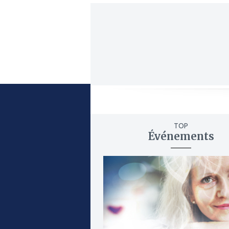
TOP
Événements
ajouter
à
mes
favoris