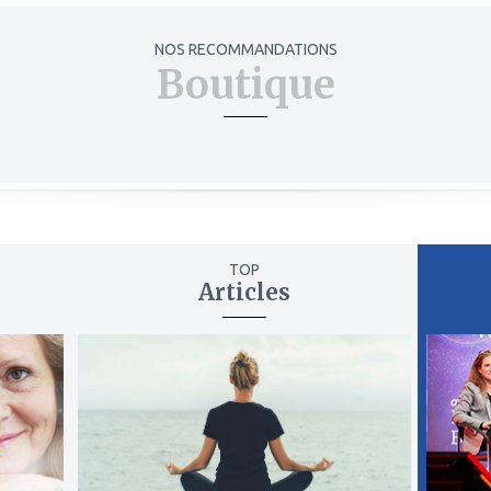
NOS RECOMMANDATIONS
Boutique
TOP
Articles
ajouter
ajout
à
à
mes
mes
favoris
favor