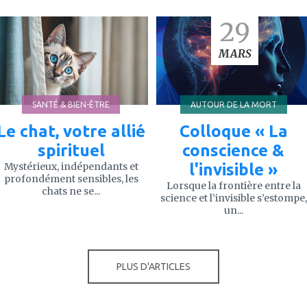
ajouter
ajouter
29
à
à
mes
mes
favoris
favoris
MARS
SANTÉ & BIEN-ÊTRE
AUTOUR DE LA MORT
Le chat, votre allié
Colloque « La
spirituel
conscience &
Mystérieux, indépendants et
l'invisible »
profondément sensibles, les
Lorsque la frontière entre la
chats ne se...
science et l’invisible s’estompe,
un...
PLUS D'ARTICLES