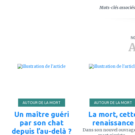
Mots-clés associés 
N
A
ajouter
ajouter
à
à
mes
mes
favoris
favoris
AUTOUR DE LA MORT
AUTOUR DE LA MORT
Un maître guéri
La mort, cett
par son chat
renaissance
depuis l’au-delà ?
Dans son nouvel ouvrage