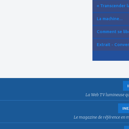
« Transcender la
La machine...
Comment se libér
Extrait - Conver
La Web TV lumineuse qui f
INE
Le magazine de référence en mat