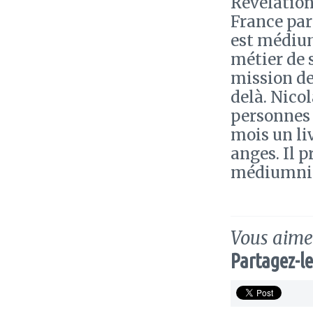
Révélation
France par
est médium
métier de 
mission de 
delà. Nico
personnes 
mois un li
anges. Il 
médiumniq
Vous aimez
Partagez-le