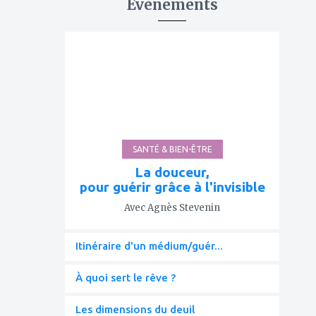
Événements
ajouter
à
mes
favoris
SANTÉ & BIEN-ÊTRE
La douceur,
pour guérir grâce à l'invisible
Avec Agnès Stevenin
Itinéraire d'un médium/guér...
À quoi sert le rêve ?
Les dimensions du deuil