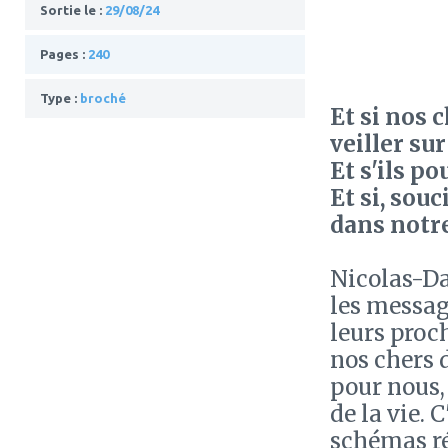
Sortie le :
29/08/24
Pages :
240
Type :
broché
Et si nos 
veiller su
Et s'ils 
Et si, sou
dans notre
Nicolas-Da
les messag
leurs proch
nos chers 
pour nous,
de la vie. 
schémas ré