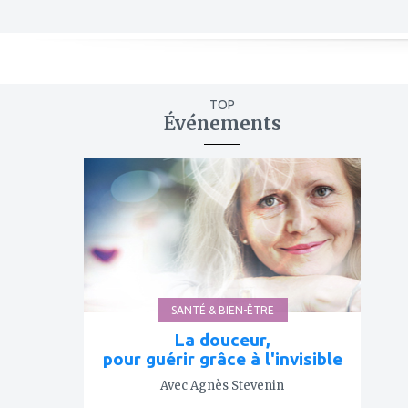
TOP
Événements
ajouter
à
mes
favoris
SANTÉ & BIEN-ÊTRE
La douceur,
pour guérir grâce à l'invisible
Avec Agnès Stevenin