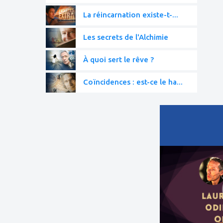
La réincarnation existe-t-...
Les secrets de l'Alchimie
À quoi sert le rêve ?
Coïncidences : est-ce le ha...
ajouter
à
mes
favoris