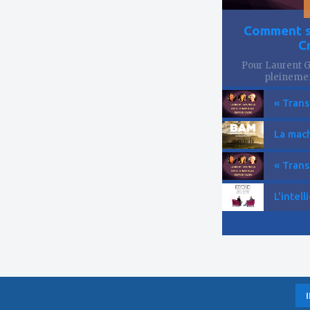
Comment se
C
Pour Laurent Go
pleinemen
« Trans
La mach
« Trans
L'intell