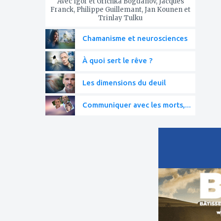
Avec Igor et Grichka Bogdanov, Jacques
Franck, Philippe Guillemant, Jan Kounen et
Trinlay Tulku
Chamanisme et neurosciences
À quoi sert le rêve ?
Les dimensions du deuil
Communiquer avec les morts,...
ajouter
à
mes
favoris