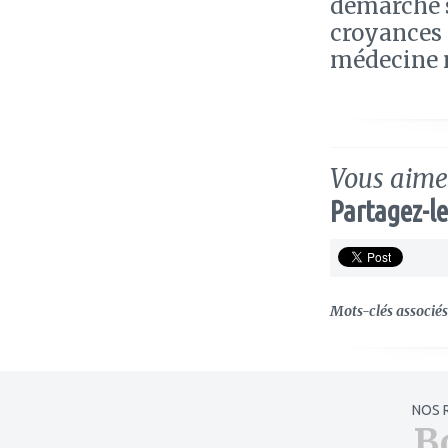
démarche s
croyances 
médecine 
Vous aimez
Partagez-le
Mots-clés associés 
NOS 
B