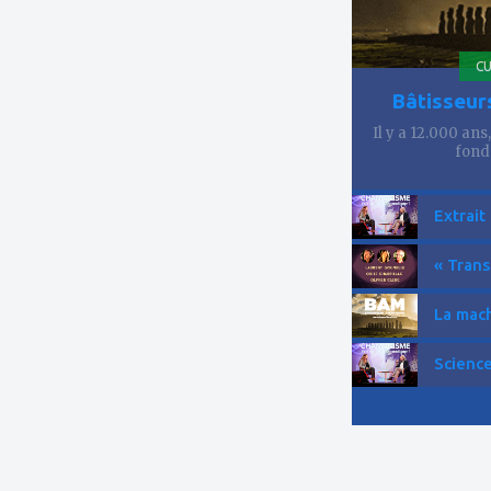
CU
Bâtisseur
Il y a 12.000 ans
fond
Extrait
« Trans
La mach
Science