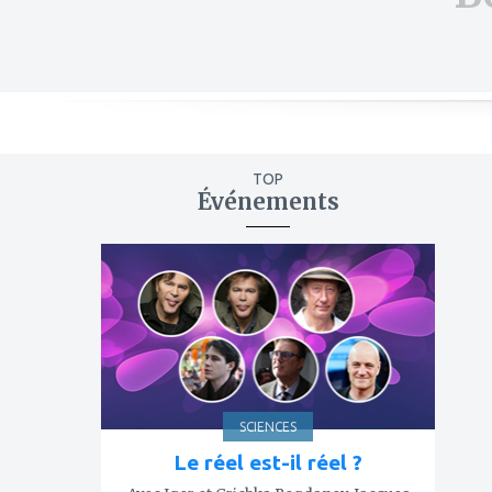
TOP
Événements
ajouter
à
mes
favoris
SCIENCES
Le réel est-il réel ?