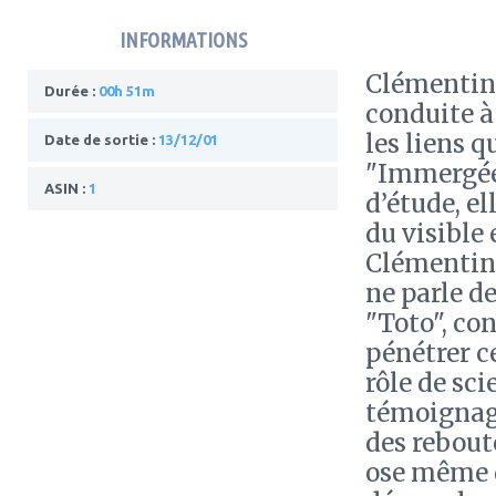
INFORMATIONS
Clémentine
Durée :
00h 51m
conduite à
les liens q
Date de sortie :
13/12/01
"Immergée"
ASIN :
1
d’étude, el
du visible
Clémentine
ne parle de
"Toto", con
pénétrer c
rôle de sci
témoignage
des rebout
ose même d