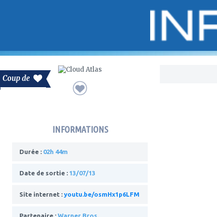
Bo
Coup de
INFORMATIONS
Durée :
02h 44m
Date de sortie :
13/07/13
Site internet :
youtu.be/osmHx1p6LFM
Partenaire :
Warner Bros.