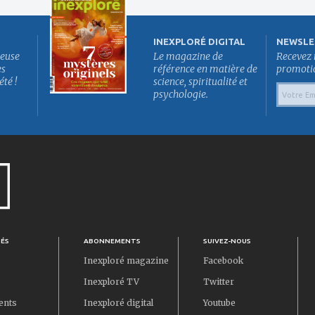
INEXPLORÉ DIGITAL
NEWSLE
euse
Le magazine de
Recevez 
es
référence en matière de
promotion
été !
science, spiritualité et
psychologie.
TÉS
ABONNEMENTS
SUIVEZ-NOUS
Inexploré magazine
Facebook
Inexploré TV
Twitter
ents
Inexploré digital
Youtube