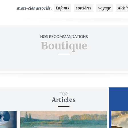
Mots-clés associés :
Enfants
sorcières
voyage
Alchi
NOS RECOMMANDATIONS
Boutique
TOP
Articles
ajouter
ajout
à
à
mes
mes
favoris
favor