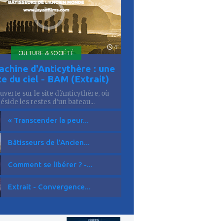
4'
CULTURE & SOCIÉTÉ
achine d'Anticythère : une
te du ciel - BAM (Extrait)
verte sur le site d'Anticythère, où
réside les restes d'un bateau...
« Transcender la peur...
Bâtisseurs de l'Ancien...
Comment se libérer ? -...
Extrait - Convergence...