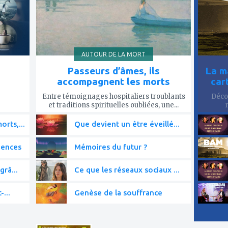
AUTOUR DE LA MORT
Passeurs d’âmes, ils
La m
accompagnent les morts
car
Entre témoignages hospitaliers troublants
Décou
et traditions spirituelles oubliées, une...
rts,...
Que devient un être éveillé...
iences
Mémoires du futur ?
grâ...
Ce que les réseaux sociaux ...
-...
Genèse de la souffrance