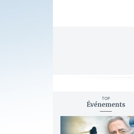
TOP
Événements
ajouter
à
mes
favoris