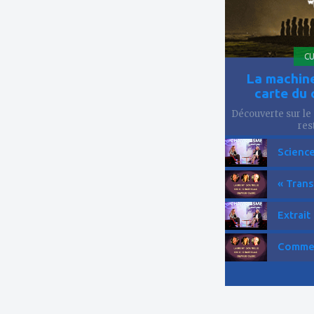
CU
La machine
carte du 
Découverte sur le 
res
Science
« Trans
Extrait
Comment