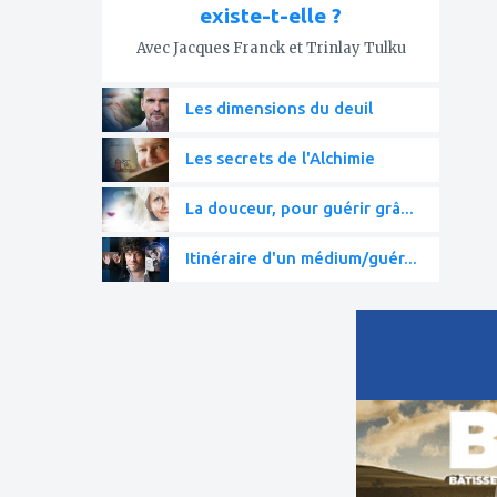
existe-t-elle ?
Avec Jacques Franck et Trinlay Tulku
Les dimensions du deuil
Les secrets de l'Alchimie
La douceur, pour guérir grâ...
Itinéraire d'un médium/guér...
ajouter
à
mes
favoris