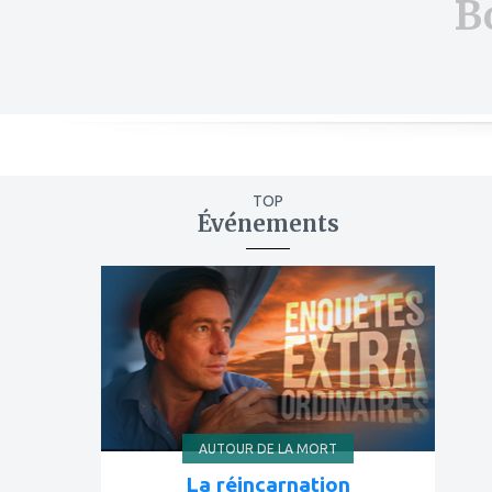
B
TOP
Événements
ajouter
à
mes
favoris
AUTOUR DE LA MORT
La réincarnation