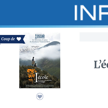
Bo
Coup de
L’