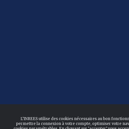
L’INREES utilise des cookies nécessaires au bon fonction
permettre la connexion à votre compte, optimiser votre nav
cookies paramétrables. En cliquant sur ‘accepter’ vous acce