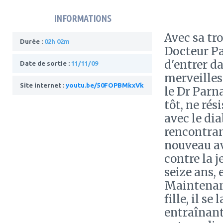
INFORMATIONS
Avec sa tr
Durée :
02h 02m
Docteur Pa
d'entrer d
Date de sortie :
11/11/09
merveilles
Site internet :
youtu.be/50FOPBMkxVk
le Dr Parna
tôt, ne rés
avec le dia
rencontran
nouveau av
contre la j
seize ans, 
Maintenant,
fille, il s
entraînant