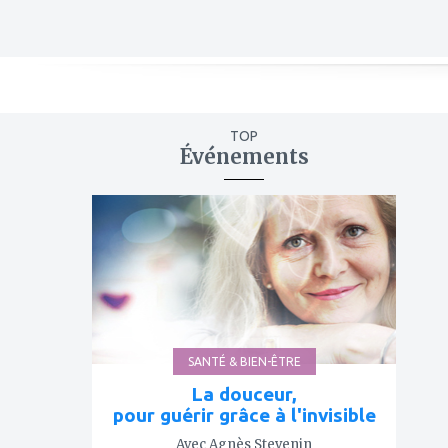
TOP
Événements
ajouter
à
mes
favoris
SANTÉ & BIEN-ÊTRE
La douceur,
pour guérir grâce à l'invisible
Avec Agnès Stevenin