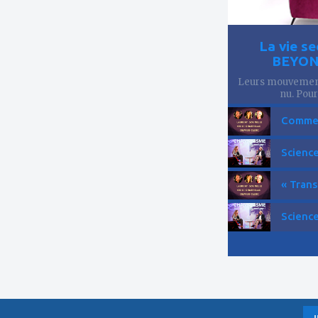
La vie se
BEYOND
Leurs mouvements
nu. Pourt
Comment
Science
« Trans
Science