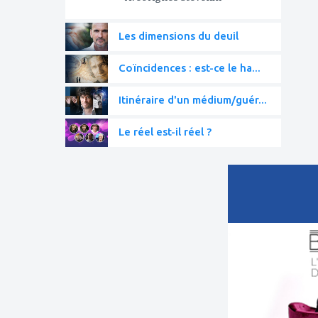
Les dimensions du deuil
Coïncidences : est-ce le ha...
Itinéraire d'un médium/guér...
Le réel est-il réel ?
ajouter
à
mes
favoris