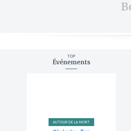
B
TOP
Événements
ajouter
à
mes
favoris
AUTOUR DE LA MORT