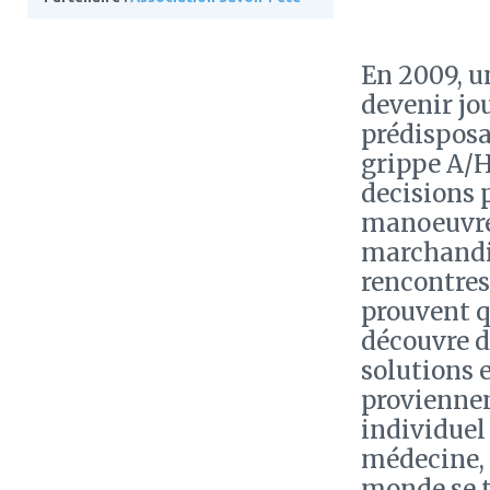
En 2009, u
devenir jo
prédisposai
grippe A/H1
decisions 
manoeuvre,
marchandis
rencontres
prouvent qu
découvre d
solutions 
proviennen
individuel
médecine, l
monde se t