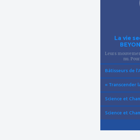
La vie se
BEYOND
Leurs mouvements
nu. Pourt
Bâtisseurs de l'
« Transcender la
Science et Cham
Science et Cham