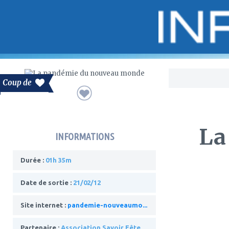
Bo
Coup de
La
INFORMATIONS
Durée :
01h 35m
Date de sortie :
21/02/12
Site internet :
pandemie-nouveaumo...
Partenaire :
Association Savoir Fête