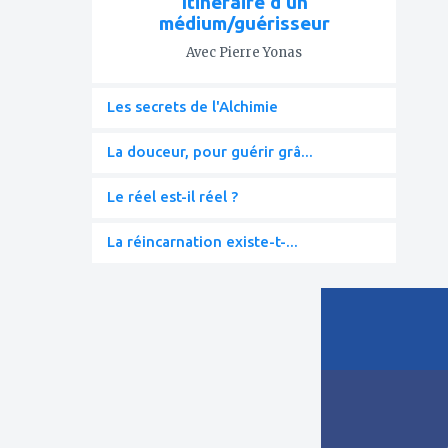
Itinéraire d'un
médium/guérisseur
Avec Pierre Yonas
Les secrets de l'Alchimie
La douceur, pour guérir grâ...
Le réel est-il réel ?
La réincarnation existe-t-...
ajouter
à
mes
favoris