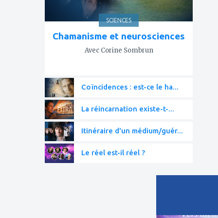
SCIENCES
Chamanisme et neurosciences
Avec Corine Sombrun
Coïncidences : est-ce le ha...
La réincarnation existe-t-...
Itinéraire d'un médium/guér...
Le réel est-il réel ?
ajouter