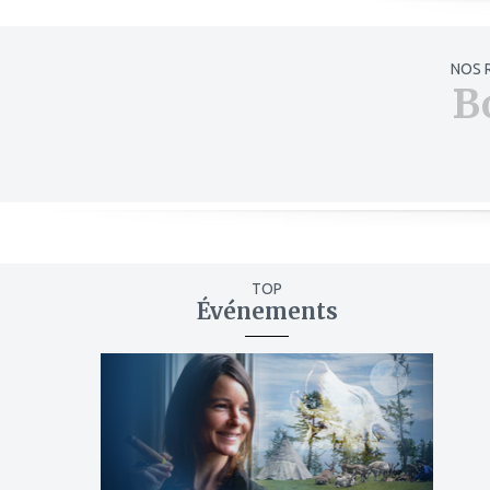
NOS 
B
TOP
Événements
ajouter
à
mes
favoris