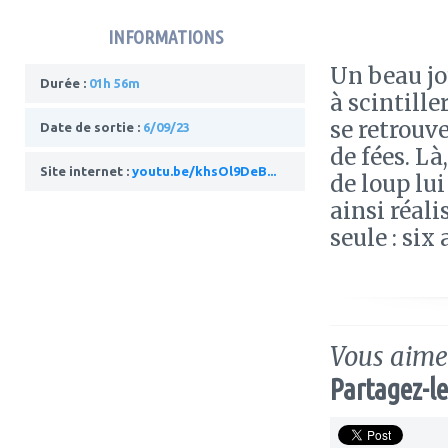
INFORMATIONS
Un beau jo
Durée :
01h 56m
à scintiller
se retrouv
Date de sortie :
6/09/23
de fées. L
Site internet :
youtu.be/khsOl9DeB...
de loup lui
ainsi réal
seule : six
Vous aimez
Partagez-le