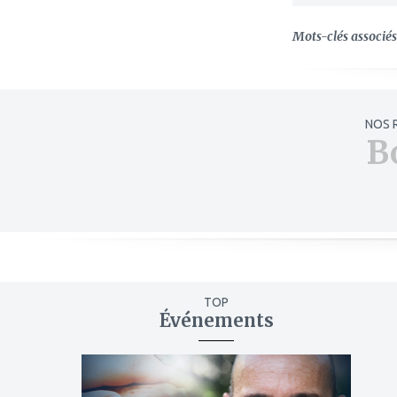
Mots-clés associés 
NOS 
B
TOP
Événements
ajouter
à
mes
favoris