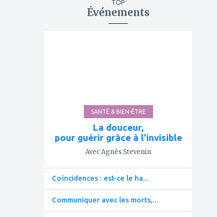
TOP
Événements
ajouter
à
mes
favoris
SANTÉ & BIEN-ÊTRE
La douceur,
pour guérir grâce à l'invisible
Avec Agnès Stevenin
Coïncidences : est-ce le ha...
Communiquer avec les morts,...