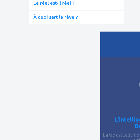
Le réel est-il réel ?
À quoi sert le rêve ?
ajouter
à
mes
favoris
L'intelli
B
La vie est faite de