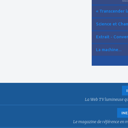
suf
« Transcender la
Science et Cham
Extrait - Conver
La machine...
La Web TV lumineuse qui f
INE
Le magazine de référence en mat