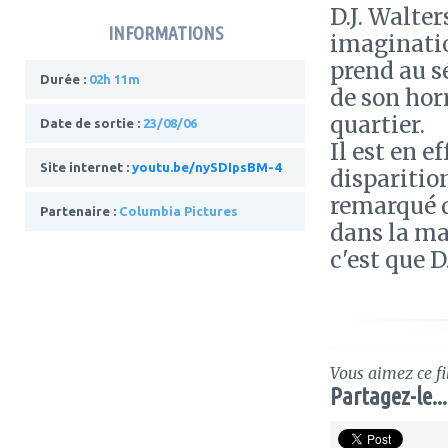
D.J. Walter
INFORMATIONS
imaginatio
prend au sé
Durée :
02h 11m
de son horr
quartier.
Date de sortie :
23/08/06
Il est en e
Site internet :
youtu.be/nySDIpsBM-4
disparitio
remarqué d
Partenaire :
Columbia Pictures
dans la ma
c'est que D
Vous aimez ce fi
Partagez-le...