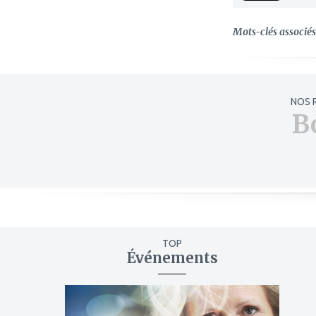
Mots-clés associés 
NOS 
B
TOP
Événements
ajouter
à
mes