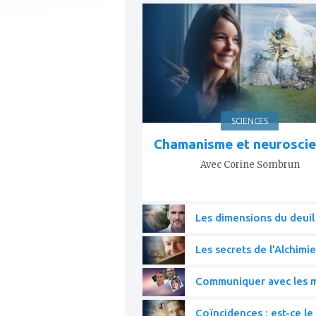
à
mes
favoris
SCIENCES
Chamanisme et neurosci
Avec Corine Sombrun
Les dimensions du deuil
Les secrets de l'Alchimie
Communiquer avec les mo
Coïncidences : est-ce le 