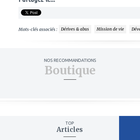
Mots-clés associés :
Dérives & abus
Mission de vie
Dév
NOS RECOMMANDATIONS
Boutique
TOP
Articles
ajouter
ajout