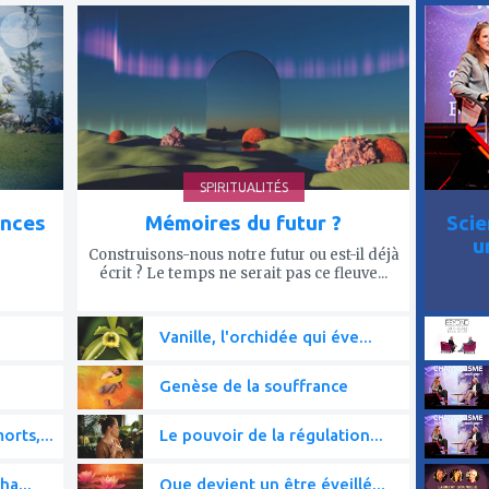
à
à
mes
mes
favoris
favor
SPIRITUALITÉS
ences
Mémoires du futur ?
Scie
u
Construisons-nous notre futur ou est-il déjà
écrit ? Le temps ne serait pas ce fleuve...
Vanille, l'orchidée qui éve...
Genèse de la souffrance
rts,...
Le pouvoir de la régulation...
ha...
Que devient un être éveillé...