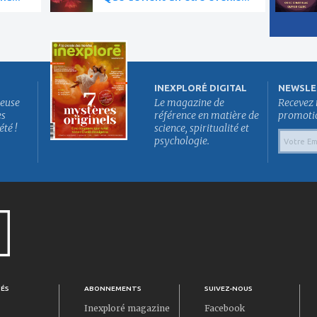
INEXPLORÉ DIGITAL
NEWSLE
euse
Le magazine de
Recevez 
es
référence en matière de
promotion
été !
science, spiritualité et
psychologie.
TÉS
ABONNEMENTS
SUIVEZ-NOUS
Inexploré magazine
Facebook