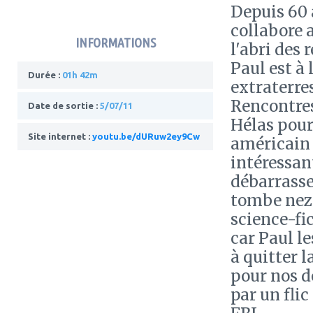
Depuis 60 a
collabore 
INFORMATIONS
l'abri des 
Paul est à 
Durée :
01h 42m
extraterre
Rencontres 
Date de sortie :
5/07/11
Hélas pour
Site internet :
youtu.be/dURuw2ey9Cw
américain 
intéressant
débarrasser
tombe nez 
science-fi
car Paul l
à quitter l
pour nos d
par un fli