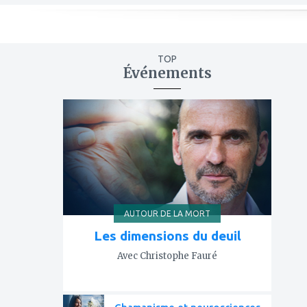
TOP
Événements
ajouter
à
mes
favoris
AUTOUR DE LA MORT
Les dimensions du deuil
Avec Christophe Fauré