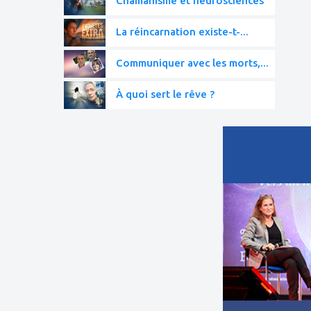
Chamanisme et neurosciences
La réincarnation existe-t-...
Communiquer avec les morts,...
À quoi sert le rêve ?
ajouter
à
mes
favoris