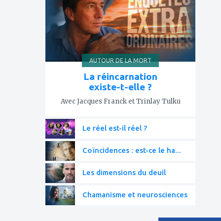
favoris
AUTOUR DE LA MORT
La réincarnation
existe-t-elle ?
Avec Jacques Franck et Trinlay Tulku
Le réel est-il réel ?
Coïncidences : est-ce le ha...
Les dimensions du deuil
Chamanisme et neurosciences