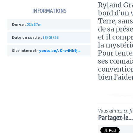
Ryland Grac
INFORMATIONS
bord d’un 
Terre, san
Durée :
02h 37m
de sa prése
et il compr
Date de sortie :
18/03/26
la mystéri
Site internet :
youtu.be/JKnv4Nh9j...
Pour tenter
ses connai
convention
bien l’aide
Vous aimez ce fi
Partagez-le...