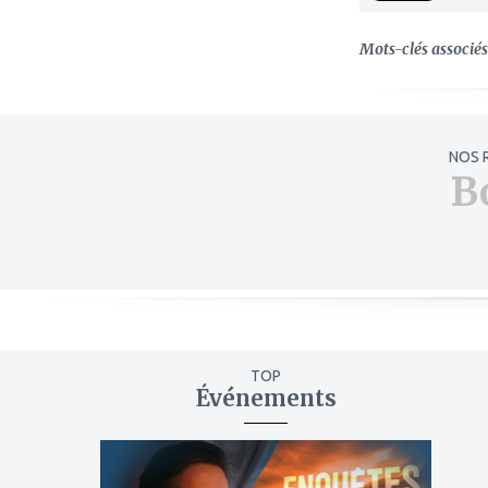
Mots-clés associés 
NOS 
B
TOP
Événements
ajouter
à
mes