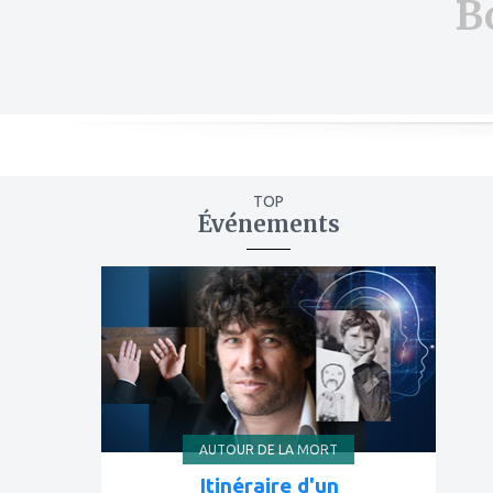
B
TOP
Événements
ajouter
à
mes
favoris
AUTOUR DE LA MORT
Itinéraire d'un