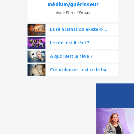
médium/guérisseur
Avec Pierre Yonas
La réincarnation existe-t-...
Le réel est-il réel ?
À quoi sert le rêve ?
Coïncidences : est-ce le ha...
ajouter
à
mes
favoris