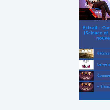
Extrait - C
(Science et
nouve
Bâtisse
La vie 
Comment
« Trans