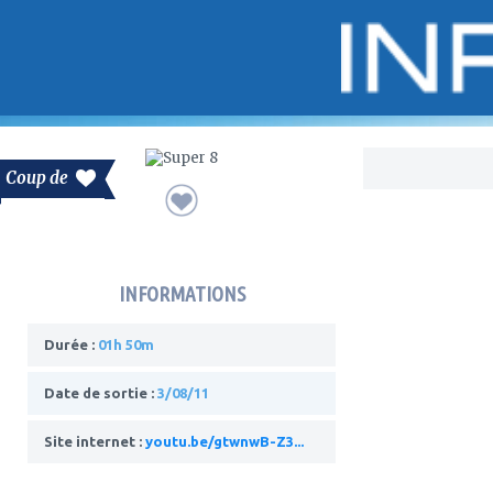
Bo
Coup de
INFORMATIONS
Durée :
01h 50m
Date de sortie :
3/08/11
Site internet :
youtu.be/gtwnwB-Z3...