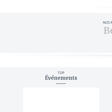
NOS 
B
TOP
Événements
ajouter
à
mes
favoris