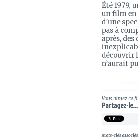
Été 1979, u
un film en
d'une spect
pas à comp
après, des
inexplicabl
découvrir 
n’aurait p
Vous aimez ce fi
Partagez-le...
Mots-clés associés 