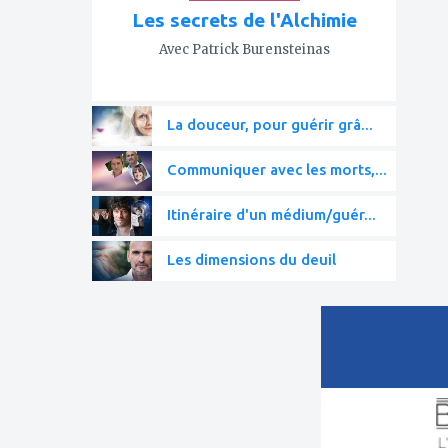
Les secrets de l'Alchimie
Avec Patrick Burensteinas
La douceur, pour guérir grâ...
Communiquer avec les morts,...
Itinéraire d'un médium/guér...
Les dimensions du deuil
ajouter
à
mes
favoris