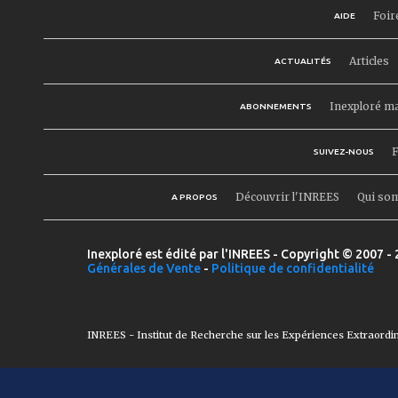
Foir
AIDE
Articles
ACTUALITÉS
Inexploré m
ABONNEMENTS
F
SUIVEZ-NOUS
Découvrir l'INREES
Qui so
A PROPOS
Inexploré est édité par l'INREES - Copyright © 2007 - 
Générales de Vente
-
Politique de confidentialité
INREES - Institut de Recherche sur les Expériences Extraordi