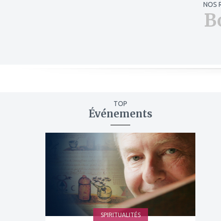
NOS 
B
TOP
Événements
ajouter
à
mes
favoris
SPIRITUALITÉS