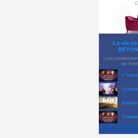
La vie se
BEYOND
Leurs mouvements
nu. Pourt
« Trans
Science
Bâtisse
Comment