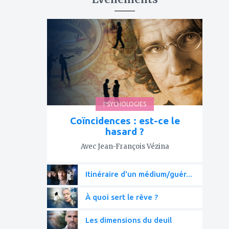
ajouter
à
mes
favoris
PSYCHOLOGIES
Coïncidences : est-ce le
hasard ?
Avec Jean-François Vézina
Itinéraire d'un médium/guér...
À quoi sert le rêve ?
Les dimensions du deuil