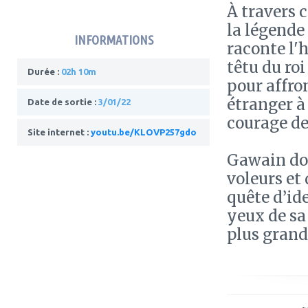
À travers 
la légende
INFORMATIONS
raconte l'
têtu du ro
Durée :
02h 10m
pour affro
étranger à
Date de sortie :
3/01/22
courage d
Site internet :
youtu.be/KLOVP257gdo
Gawain doi
voleurs et
quête d’id
yeux de sa
plus grand