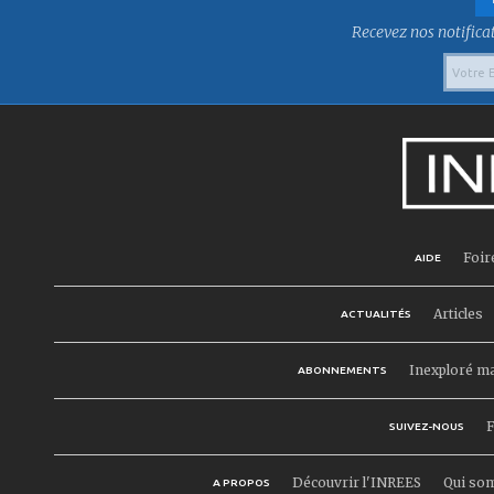
Recevez nos notificat
Foir
AIDE
Articles
ACTUALITÉS
Inexploré m
ABONNEMENTS
F
SUIVEZ-NOUS
Découvrir l'INREES
Qui so
A PROPOS