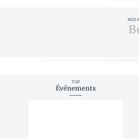
NOS 
B
TOP
Événements
ajouter
à
mes
favoris