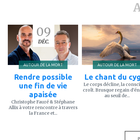
A
ajouter
ajouter
09
à
à
mes
mes
favoris
favoris
DÉC.
AUTOUR DE LA MORT
AUTOUR DE LA MORT
Rendre possible
Le chant du cy
une fin de vie
Le corps décline, la consc
croît. Brusque regain d’é
apaisée
au seuil de...
Christophe Fauré & Stéphane
Allix à votre rencontre à travers
la France et...