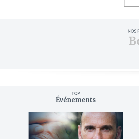
NOS 
B
TOP
Événements
ajouter
à
mes
favoris