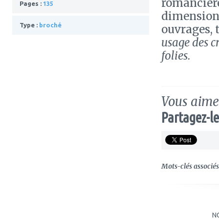
romancière
Pages :
135
dimension 
Type :
broché
ouvrages, 
usage des c
folies
.
Vous aimez
Partagez-le
Mots-clés associés 
N