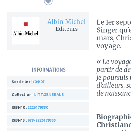
Albin Michel
Le 1er sep
Editeurs
Singer qu'e
mars, Chri
voyage.
« Le voyage
partir de de
INFORMATIONS
Je poursuis
Sortie le :
1/04/07
d'ailleurs, 
de naissanc
Collection :
LITT.GENERALE
ISBN10 :
2226179550
Biographie
ISBN13 :
978-2226179555
Christian