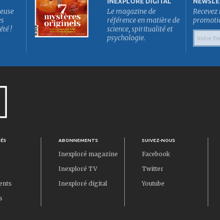
INEXPLORÉ DIGITAL
NEWSLE
euse
Le magazine de
Recevez 
es
référence en matière de
promotion
été !
science, spiritualité et
psychologie.
TÉS
ABONNEMENTS
SUIVEZ-NOUS
Inexploré magazine
Facebook
Inexploré TV
Twitter
ents
Inexploré digital
Youtube
s