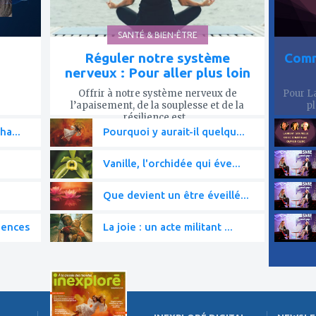
SANTÉ & BIEN-ÊTRE
Réguler notre système
Comm
nerveux : Pour aller plus loin
Offrir à notre système nerveux de
Pour La
l’apaisement, de la souplesse et de la
pl
résilience est...
ha...
Pourquoi y aurait-il quelqu...
Vanille, l'orchidée qui éve...
Que devient un être éveillé...
iences
La joie : un acte militant ...