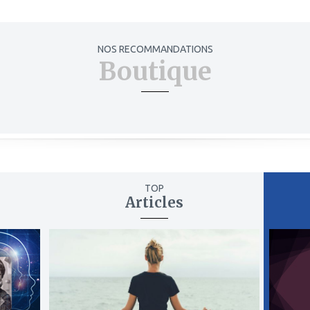
NOS RECOMMANDATIONS
Boutique
TOP
Articles
ajouter
ajout
à
à
mes
mes
favoris
favor