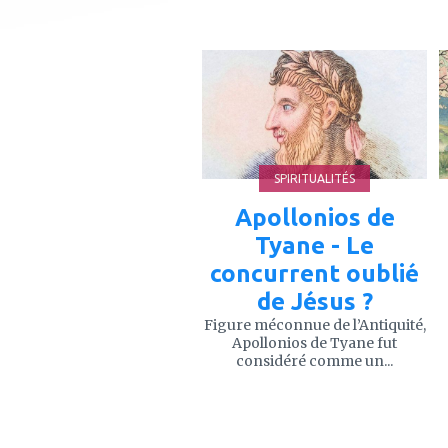
ajouter
à
mes
favoris
SPIRITUALITÉS
Apollonios de
Tyane - Le
concurrent oublié
de Jésus ?
Figure méconnue de l’Antiquité,
Apollonios de Tyane fut
considéré comme un...