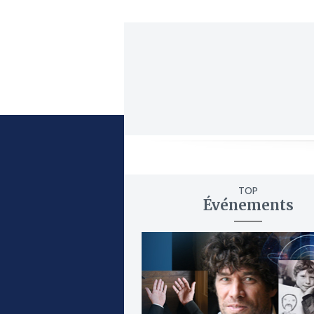
TOP
Événements
ajouter
à
mes
favoris