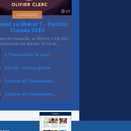
10'
CONSCIENCE
ent se libérer ? - Destins
Croisés S3E3
urent Gounelle, se libérer, c'est être
einement soi-même. Et en se...
« Transcender la peur...
Extrait - Convergence...
Science et Chamanisme...
Science et Chamanisme...