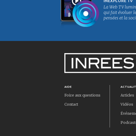
INEXPLORÉ TV
La Web TV lumin
qui fait évoluer l
pensées et la soci
AIDE
ACTUALI
Foire aux questions
Articles
Contact
Vidéos
Événem
Podcast