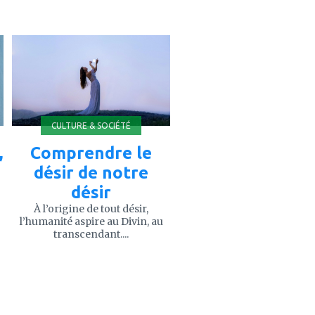
ajouter
à
mes
favoris
CULTURE & SOCIÉTÉ
,
Comprendre le
désir de notre
désir
À l’origine de tout désir,
l’humanité aspire au Divin, au
transcendant....