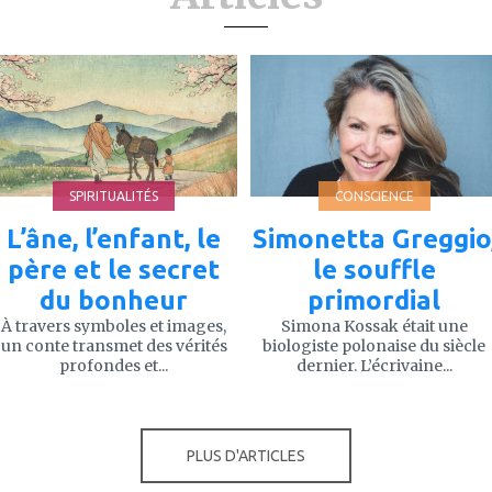
ajouter
ajouter
à
à
mes
mes
favoris
favoris
SPIRITUALITÉS
CONSCIENCE
L’âne, l’enfant, le
Simonetta Greggio
père et le secret
le souffle
du bonheur
primordial
À travers symboles et images,
Simona Kossak était une
un conte transmet des vérités
biologiste polonaise du siècle
profondes et...
dernier. L’écrivaine...
PLUS D'ARTICLES