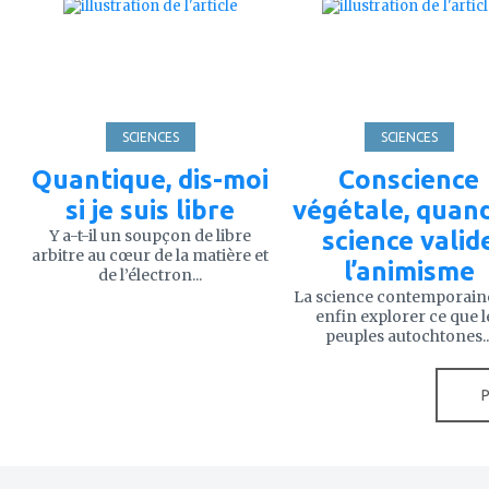
à
à
mes
mes
favoris
favoris
SCIENCES
SCIENCES
Quantique, dis-moi
Conscience
si je suis libre
végétale, quand
Y a-t-il un soupçon de libre
science valid
arbitre au cœur de la matière et
l’animisme
de l’électron...
La science contemporain
enfin explorer ce que l
peuples autochtones..