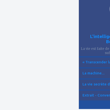
L'intelli
B
La vie est faite de
suf
« Transcender la
La machine...
La vie secrète d
Extrait - Conver