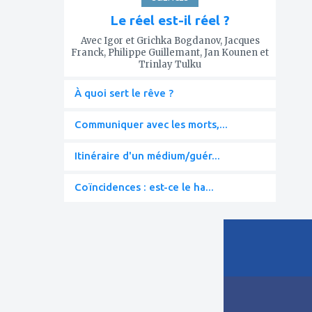
Le réel est-il réel ?
Avec Igor et Grichka Bogdanov, Jacques
Franck, Philippe Guillemant, Jan Kounen et
Trinlay Tulku
À quoi sert le rêve ?
Communiquer avec les morts,...
Itinéraire d'un médium/guér...
Coïncidences : est-ce le ha...
ajouter
à
mes
favoris