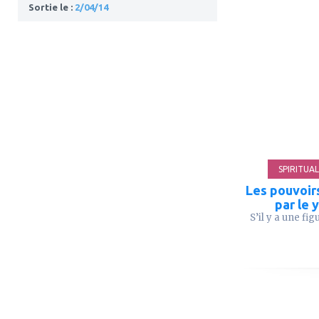
Sortie le :
2/04/14
ajouter
à
mes
favoris
SPIRITUAL
Les pouvoir
par le 
S’il y a une figu