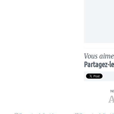
Vous aimez
Partagez-le
N
A
ajouter
ajouter