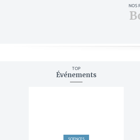
NOS 
B
TOP
Événements
ajouter
à
mes
favoris
SCIENCES