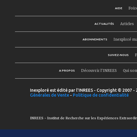
Foir
AIDE
Articles
ACTUALITÉS
Inexploré m
ABONNEMENTS
F
SUIVEZ-NOUS
Découvrir l'INREES
Qui so
A PROPOS
Inexploré est édité par l'INREES - Copyright © 2007 - 
Générales de Vente
-
Politique de confidentialité
INREES - Institut de Recherche sur les Expériences Extraordi