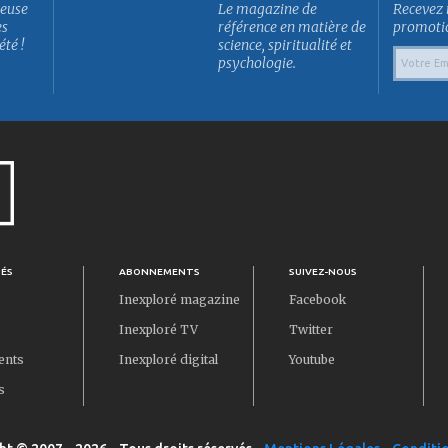
euse
Le magazine de
Recevez 
es
référence en matière de
promotion
été !
science, spiritualité et
psychologie.
TÉS
ABONNEMENTS
SUIVEZ-NOUS
Inexploré magazine
Facebook
Inexploré TV
Twitter
ents
Inexploré digital
Youtube
s