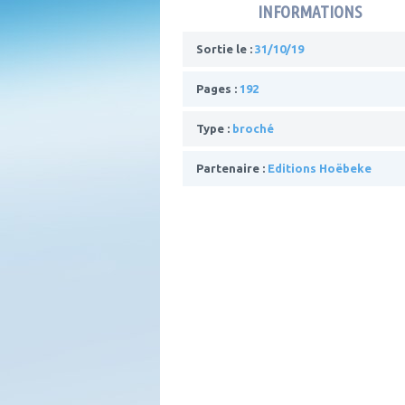
INFORMATIONS
Sortie le :
31/10/19
Pages :
192
Type :
broché
Partenaire :
Editions Hoëbeke