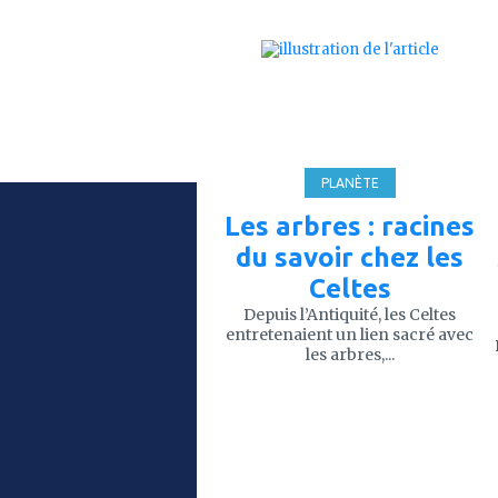
ajouter
à
mes
favoris
PLANÈTE
Les arbres : racines
du savoir chez les
Celtes
Depuis l’Antiquité, les Celtes
entretenaient un lien sacré avec
les arbres,...