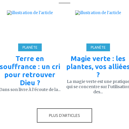
ajouter
ajouter
à
à
mes
mes
favoris
favoris
PLANÈTE
PLANÈTE
Terre en
Magie verte : les
souffrance : un cri
plantes, vos alliée
pour retrouver
?
Dieu ?
La magie verte est une pratiqu
qui se concentre sur l’utilisatio
Dans son livre À l’écoute de la...
des...
PLUS D'ARTICLES