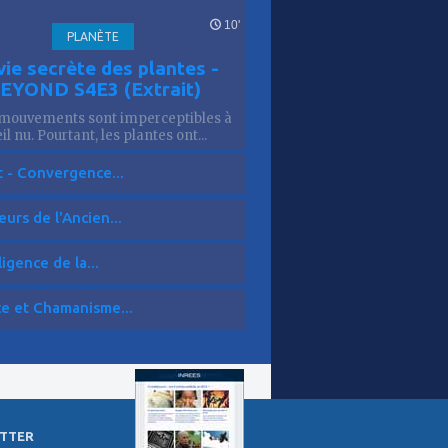
10'
PLANÈTE
vie secrète des plantes -
EYOND S4E3 (Extrait)
mouvements sont imperceptibles à
eil nu. Pourtant, les plantes ont...
t - Convergence...
eurs de l'Ancien...
ligence de la...
ce et Chamanisme...
TTER