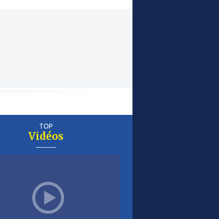
TOP
Vidéos
er
is