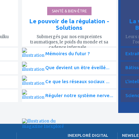
SANTÉ & BIEN-ÊTRE
Le pouvoir de la régulation -
La 
Solutions
B
Tulku
Submergés par nos empreintes
Leurs 
traumatiques, le poids du monde et sa
l'o
cadence infernale,...
Mémoires du futur ?
Extrai
Que devient un être éveillé...
Bâtiss
Ce que les réseaux sociaux ...
L'intel
Réguler notre système nerve...
Scien
INEXPLORÉ DIGITAL
NEWSLE