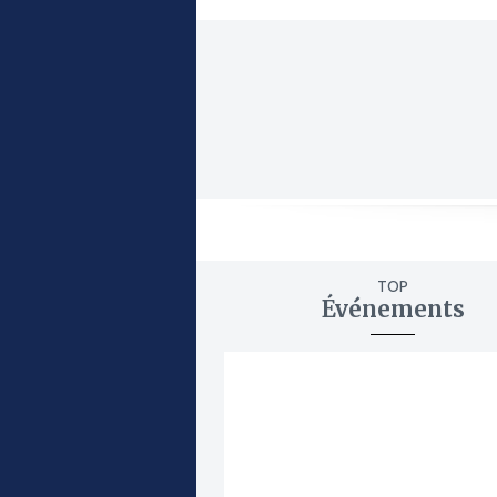
TOP
Événements
ajouter
à
mes
favoris