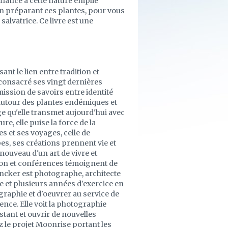
fiance à cette nature emplie
 en préparant ces plantes, pour vous
alvatrice. Ce livre est une
ant le lien entre tradition et
a consacré ses vingt dernières
ission de savoirs entre identité
x autour des plantes endémiques et
e qu'elle transmet aujourd'hui avec
re, elle puise la force de la
s et ses voyages, celle de
pes, ses créations prennent vie et
nouveau d'un art de vivre et
tion et conférences témoignent de
encker est photographe, architecte
re et plusieurs années d'exercice en
ographie et d'oeuvrer au service de
ence. Elle voit la photographie
stant et ouvrir de nouvelles
z le projet Moonrise portant les