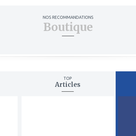
NOS RECOMMANDATIONS
Boutique
TOP
Articles
ajouter
ajout
à
à
mes
mes
favoris
favor