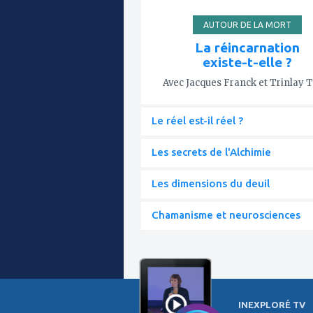
AUTOUR DE LA MORT
La réincarnation
existe-t-elle ?
Avec Jacques Franck et Trinlay 
Le réel est-il réel ?
Les secrets de l'Alchimie
Les dimensions du deuil
Chamanisme et neurosciences
INEXPLORÉ TV