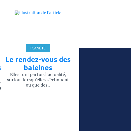
ajouter
à
mes
favoris
PLANÈTE
Le rendez-vous des
s
baleines
Elles font parfois l’actualité,
surtout lorsqu’elles s’échouent
e
ou que des...
n