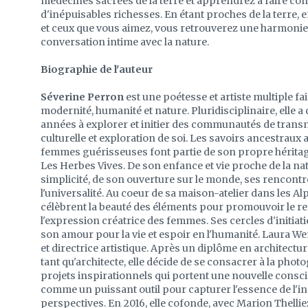
médecines sacrées de la terre et apprendrez à faire con
d'inépuisables richesses. En étant proches de la terre,
et ceux que vous aimez, vous retrouverez une harmonie s
conversation intime avec la nature.
Biographie de l'auteur
Séverine Perron
est une poétesse et artiste multiple fais
modernité, humanité et nature. Pluridisciplinaire, elle 
années à explorer et initier des communautés de transm
culturelle et exploration de soi. Les savoirs ancestrau
femmes guérisseuses font partie de son propre héritag
Les Herbes Vives. De son enfance et vie proche de la natu
simplicité, de son ouverture sur le monde, ses rencontre
l'universalité. Au coeur de sa maison-atelier dans les Al
célèbrent la beauté des éléments pour promouvoir le re
l'expression créatrice des femmes. Ses cercles d'initia
son amour pour la vie et espoir en l'humanité. Laura W
et directrice artistique. Après un diplôme en architectu
tant qu'architecte, elle décide de se consacrer à la phot
projets inspirationnels qui portent une nouvelle consci
comme un puissant outil pour capturer l'essence de l'in
perspectives. En 2016, elle cofonde, avec Marion Thellie