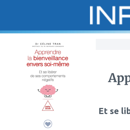
Bo
App
Et se l