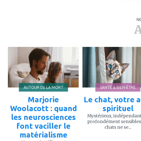
N
A
ajouter
ajouter
à
à
mes
mes
favoris
favoris
AUTOUR DE LA MORT
SANTÉ & BIEN-ÊTRE
Marjorie
Le chat, votre a
Woolacott : quand
spirituel
les neurosciences
Mystérieux, indépendant
profondément sensibles,
font vaciller le
chats ne se...
matérialisme