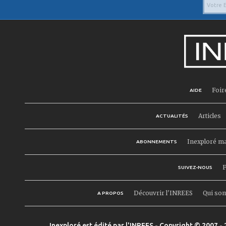
Foir
AIDE
Articles
ACTUALITÉS
Inexploré m
ABONNEMENTS
F
SUIVEZ-NOUS
Découvrir l'INREES
Qui so
A PROPOS
Inexploré est édité par l'INREES - Copyright © 2007 - 