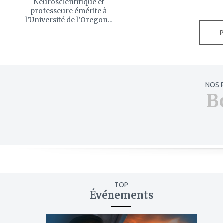
Neuroscientifique et
professeure émérite à
l’Université de l’Oregon...
NOS 
B
TOP
Événements
ajouter
à