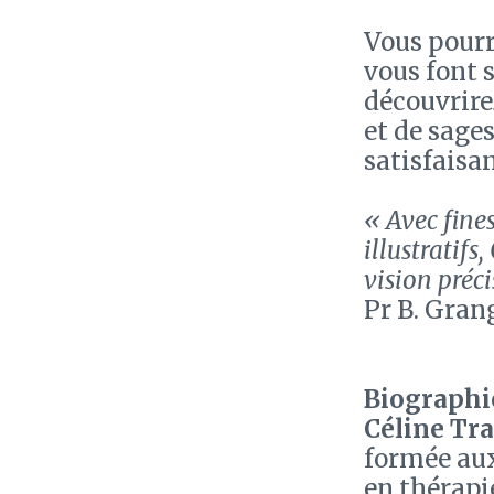
Vous pourr
vous font 
découvrire
et de sage
satisfaisan
« Avec fine
illustratif
vision préci
Pr B. Gran
Biographie
Céline Tr
formée aux
en thérapi