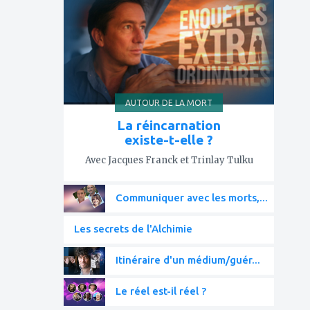
mes
favoris
AUTOUR DE LA MORT
La réincarnation
existe-t-elle ?
Avec Jacques Franck et Trinlay Tulku
Communiquer avec les morts,...
Les secrets de l'Alchimie
Itinéraire d'un médium/guér...
Le réel est-il réel ?