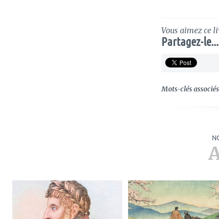
Vous aimez ce li
Partagez-le...
Mots-clés associés 
N
A
ajouter
ajouter
à
à
mes
mes
favoris
favoris