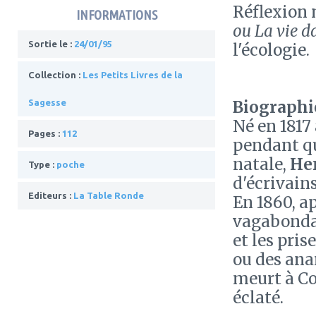
Réflexion 
INFORMATIONS
ou La vie da
Sortie le :
24/01/95
l'écologie.
Collection :
Les Petits Livres de la
Biographie
Sagesse
Né en 1817
Pages :
112
pendant qu
natale,
He
Type :
poche
d'écrivain
Editeurs :
La Table Ronde
En 1860, ap
vagabondag
et les pri
ou des ana
meurt à Co
éclaté.