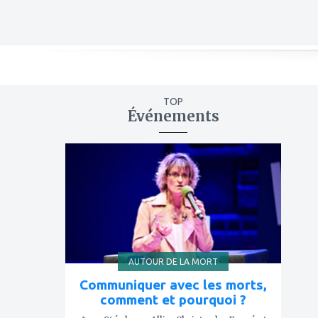
TOP
Événements
ajouter
à
mes
favoris
AUTOUR DE LA MORT
Communiquer avec les morts,
comment et pourquoi ?