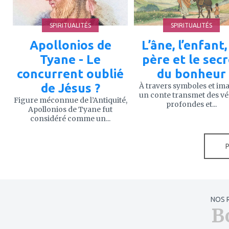
SPIRITUALITÉS
SPIRITUALITÉS
Apollonios de
L’âne, l’enfant,
Tyane - Le
père et le sec
concurrent oublié
du bonheur
de Jésus ?
À travers symboles et im
un conte transmet des vé
Figure méconnue de l’Antiquité,
profondes et...
Apollonios de Tyane fut
considéré comme un...
NOS 
B