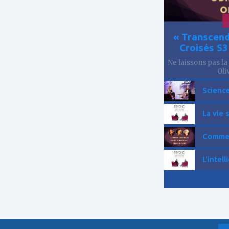
« Transcend
Croisés S
Ne laissons pas la
Oliv
Science
La vie 
Comment
L'intell