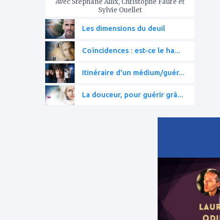
Avec Stéphane Allix, Christophe Fauré et
Sylvie Ouellet
Les dimensions du deuil
Coïncidences : est-ce le ha...
Itinéraire d'un médium/guér...
La douceur, pour guérir grâ...
ajouter
à
mes
favoris