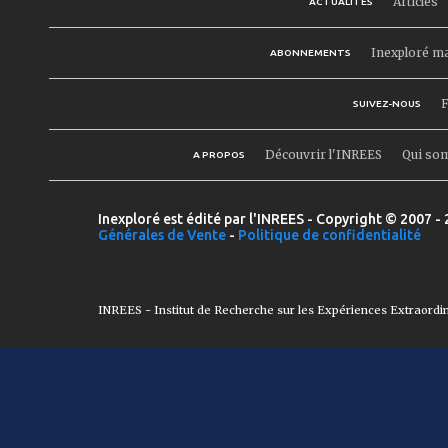
Articles
ACTUALITÉS
Inexploré m
ABONNEMENTS
F
SUIVEZ-NOUS
Découvrir l'INREES
Qui so
A PROPOS
Inexploré est édité par l'INREES - Copyright © 2007 - 
Générales de Vente
-
Politique de confidentialité
INREES - Institut de Recherche sur les Expériences Extraordi